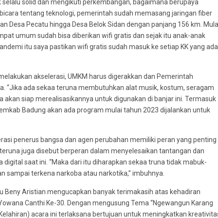
uk selalu solid dan mengikuti perkembangan, bagaimana berupaya
erbicara tentang teknologi, pemerintah sudah memasang jaringan fiber
atan Desa Pecatu hingga Desa Belok Sidan dengan panjang 156 km. Mula
empat umum sudah bisa diberikan wifi gratis dan sejak itu anak-anak
 pandemi itu saya pastikan wifi gratis sudah masuk ke setiap KK yang ada
k melakukan akselerasi, UMKM harus digerakkan dan Pemerintah
. “Jika ada sekaa teruna membutuhkan alat musik, kostum, seragam
a akan siap merealisasikannya untuk digunakan di banjar ini. Termasuk
Pemkab Badung akan ada program mulai tahun 2023 dijalankan untuk
nerasi penerus bangsa dan agen perubahan memiliki peran yang penting
a teruna juga disebut berperan dalam menyelesaikan tantangan dan
digital saat ini. “Maka dari itu diharapkan sekaa truna tidak mabuk-
 sampai terkena narkoba atau narkotika,” imbuhnya.
tu Beny Aristian mengucapkan banyak terimakasih atas kehadiran
UT Yowana Canthi Ke-30. Dengan mengusung Tema “Ngewangun Karang
ahiran) acara ini terlaksana bertujuan untuk meningkatkan kreativita