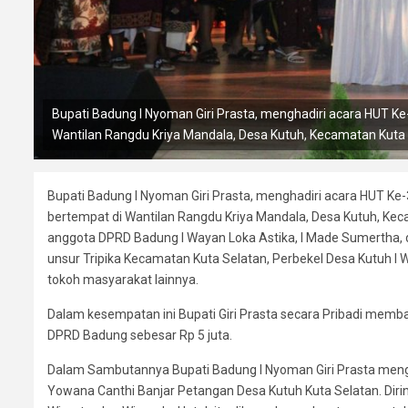
Bupati Badung I Nyoman Giri Prasta, menghadiri acara HUT Ke
Wantilan Rangdu Kriya Mandala, Desa Kutuh, Kecamatan Kuta 
Bupati Badung I Nyoman Giri Prasta, menghadiri acara HUT Ke
bertempat di Wantilan Rangdu Kriya Mandala, Desa Kutuh, Kec
anggota DPRD Badung I Wayan Loka Astika, I Made Sumertha, d
unsur Tripika Kecamatan Kuta Selatan, Perbekel Desa Kutuh 
tokoh masyarakat lainnya.
Dalam kesempatan ini Bupati Giri Prasta secara Pribadi memb
DPRD Badung sebesar Rp 5 juta.
Dalam Sambutannya Bupati Badung I Nyoman Giri Prasta meng
Yowana Canthi Banjar Petangan Desa Kutuh Kuta Selatan. Dirin