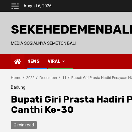
Skip
August 6, 2026
to
content
SEKEHEDEMENBAL
MEDIA SOSIALNYA SEMETON BALI
NEWS
VIRAL
Home
2022
December
11
Bupati Giri Prasta Hadiri Perayaan
Badung
Bupati Giri Prasta Hadir
Canthi Ke-30
2 min read