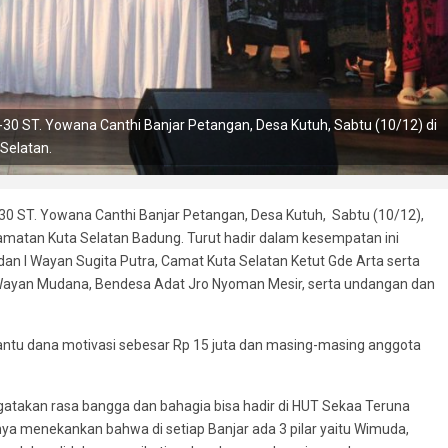
-30 ST. Yowana Canthi Banjar Petangan, Desa Kutuh, Sabtu (10/12) di
Selatan.
-30 ST. Yowana Canthi Banjar Petangan, Desa Kutuh, Sabtu (10/12),
amatan Kuta Selatan Badung. Turut hadir dalam kesempatan ini
an I Wayan Sugita Putra, Camat Kuta Selatan Ketut Gde Arta serta
I Wayan Mudana, Bendesa Adat Jro Nyoman Mesir, serta undangan dan
antu dana motivasi sebesar Rp 15 juta dan masing-masing anggota
atakan rasa bangga dan bahagia bisa hadir di HUT Sekaa Teruna
ya menekankan bahwa di setiap Banjar ada 3 pilar yaitu Wimuda,