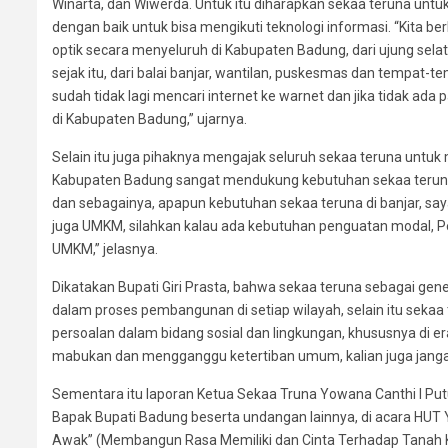
Winarta, dan Wiwerda. Untuk itu diharapkan sekaa teruna unt
dengan baik untuk bisa mengikuti teknologi informasi. “Kita b
optik secara menyeluruh di Kabupaten Badung, dari ujung sel
sejak itu, dari balai banjar, wantilan, puskesmas dan tempat-t
sudah tidak lagi mencari internet ke warnet dan jika tidak ada
di Kabupaten Badung,” ujarnya.
Selain itu juga pihaknya mengajak seluruh sekaa teruna untu
Kabupaten Badung sangat mendukung kebutuhan sekaa teruna
dan sebagainya, apapun kebutuhan sekaa teruna di banjar, say
juga UMKM, silahkan kalau ada kebutuhan penguatan modal, 
UMKM,” jelasnya.
Dikatakan Bupati Giri Prasta, bahwa sekaa teruna sebagai ge
dalam proses pembangunan di setiap wilayah, selain itu seka
persoalan dalam bidang sosial dan lingkungan, khususnya di era 
mabukan dan mengganggu ketertiban umum, kalian juga jangan
Sementara itu laporan Ketua Sekaa Truna Yowana Canthi I Pu
Bapak Bupati Badung beserta undangan lainnya, di acara H
Awak” (Membangun Rasa Memiliki dan Cinta Terhadap Tanah Kel