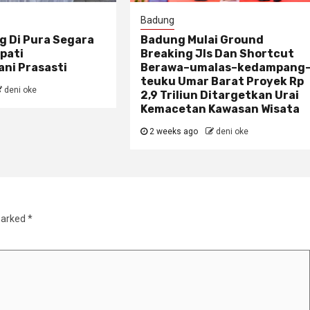
Badung
g Di Pura Segara
Badung Mulai Ground
pati
Breaking Jls Dan Shortcut
ni Prasasti
Berawa–umalas–kedampang
teuku Umar Barat Proyek Rp
deni oke
2,9 Triliun Ditargetkan Urai
Kemacetan Kawasan Wisata
2 weeks ago
deni oke
marked
*