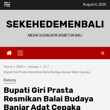
Skip
August 6, 2026
to
content
SEKEHEDEMENBALI
MEDIA SOSIALNYA SEMETON BALI
Primary
Menu
Home
2023
January
13
Bupati Giri Prasta Resmikan Balai Budaya Banjar Adat Cepaka
Badung
Bupati Giri Prasta
Resmikan Balai Budaya
Banjar Adat Cepaka