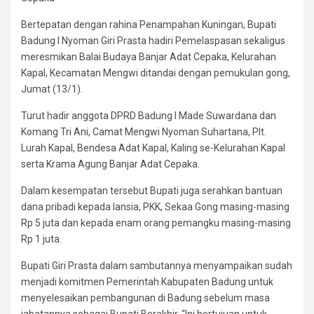
Bertepatan dengan rahina Penampahan Kuningan, Bupati
Badung I Nyoman Giri Prasta hadiri Pemelaspasan sekaligus
meresmikan Balai Budaya Banjar Adat Cepaka, Kelurahan
Kapal, Kecamatan Mengwi ditandai dengan pemukulan gong,
Jumat (13/1).
Turut hadir anggota DPRD Badung I Made Suwardana dan
Komang Tri Ani, Camat Mengwi Nyoman Suhartana, Plt.
Lurah Kapal, Bendesa Adat Kapal, Kaling se-Kelurahan Kapal
serta Krama Agung Banjar Adat Cepaka.
Dalam kesempatan tersebut Bupati juga serahkan bantuan
dana pribadi kepada lansia, PKK, Sekaa Gong masing-masing
Rp 5 juta dan kepada enam orang pemangku masing-masing
Rp 1 juta.
Bupati Giri Prasta dalam sambutannya menyampaikan sudah
menjadi komitmen Pemerintah Kabupaten Badung untuk
menyelesaikan pembangunan di Badung sebelum masa
jabatannya sebagai Bupati Berakhir. “Ini bertujuan untuk