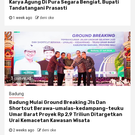
Karya Agung Di Pura Segara Bengiat, Bupati
Tandatangani Prasasti
1 week ago
deni oke
3 min read
Badung
Badung Mulai Ground Breaking Jls Dan
Shortcut Berawa–umalas–kedampang–teuku
Umar Barat Proyek Rp 2,9 Triliun Ditargetkan
Urai Kemacetan Kawasan Wisata
2 weeks ago
deni oke