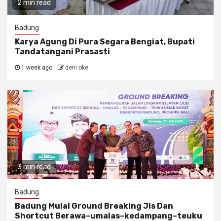
2 min read
Badung
Karya Agung Di Pura Segara Bengiat, Bupati
Tandatangani Prasasti
1 week ago
deni oke
3 min read
Badung
Badung Mulai Ground Breaking Jls Dan
Shortcut Berawa–umalas–kedampang–teuku