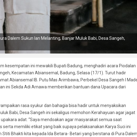
ura Dalem Sukun lan Melanting, Banjar Muluk Babi, Desa Sangeh,
m kesempatan ini mewakili Bupati Badung, menghadiri acara Piodalan
angeh, Kecamatan Abiansemal, Badung, Selasa (17/1). Turut hadir
mat Abiansemal IB. Putu Mas Arimbawa, Perbekel Desa Sangeh I Mad
an ini Sekda Adi Arnawa memberikan bantuan dana Upacara dari
aikan rasa syukur dan bahagia bisa hadir untuk menyaksikan
uluk Babi, Desa Sangeh ini sekaligus memohon Kerahayuan agar jagat
 upakara adat. “Saya mendoakan agar masyarakat semua saat
 serta memiliki etikat yang baik supaya pelaksanakan Karya Suci ini
Stiti Bhakti kita kepada Ida Betara- Betari yang berstana di Pura Dale