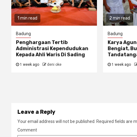
1 min read
2 min read
Badung
Badung
Penghargaan Tertib
Karya Agun
Administrasi Kependudukan
Bengiat, Bu
Kepada Ahli Waris Di Sading
Tandatanga
1 week ago
deni oke
1 week ago
Leave a Reply
Your email address will not be published.
Required fields are 
Comment