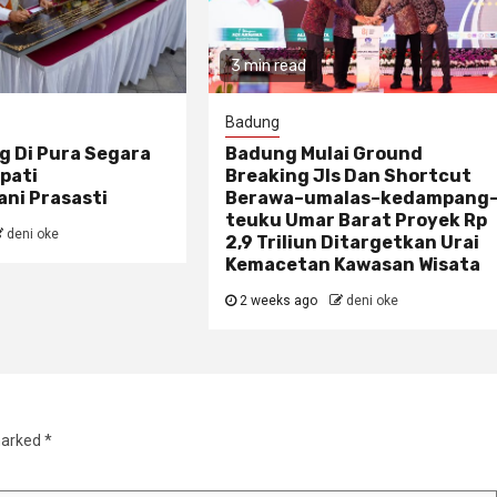
3 min read
Badung
g Di Pura Segara
Badung Mulai Ground
pati
Breaking Jls Dan Shortcut
ni Prasasti
Berawa–umalas–kedampang
teuku Umar Barat Proyek Rp
deni oke
2,9 Triliun Ditargetkan Urai
Kemacetan Kawasan Wisata
2 weeks ago
deni oke
marked
*