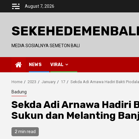
Skip
August 7, 2026
to
content
SEKEHEDEMENBAL
MEDIA SOSIALNYA SEMETON BALI
NEWS
VIRAL
Home
2023
January
17
Sekda Adi Arnawa Hadiri Bakti Piodal
Badung
Sekda Adi Arnawa Hadiri B
Sukun dan Melanting Ban
2 min read