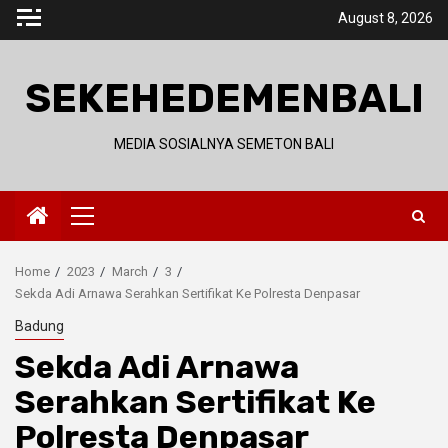
Skip
August 8, 2026
to
content
SEKEHEDEMENBALI
MEDIA SOSIALNYA SEMETON BALI
Primary
Menu
Home
2023
March
3
Sekda Adi Arnawa Serahkan Sertifikat Ke Polresta Denpasar
Badung
Sekda Adi Arnawa
Serahkan Sertifikat Ke
Polresta Denpasar