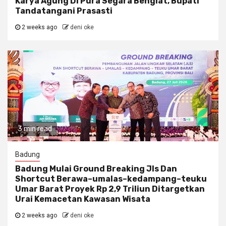
Karya Agung Di Pura Segara Bengiat, Bupati
Tandatangani Prasasti
2 weeks ago
deni oke
3 min read
Badung
Badung Mulai Ground Breaking Jls Dan
Shortcut Berawa–umalas–kedampang–teuku
Umar Barat Proyek Rp 2,9 Triliun Ditargetkan
Urai Kemacetan Kawasan Wisata
2 weeks ago
deni oke