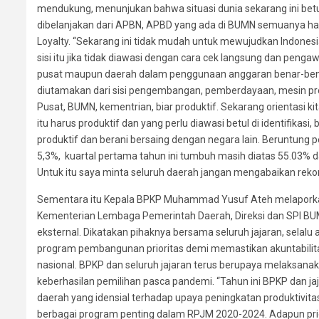
mendukung, menunjukan bahwa situasi dunia sekarang ini betul-
dibelanjakan dari APBN, APBD yang ada di BUMN semuanya harus
Loyalty. “Sekarang ini tidak mudah untuk mewujudkan Indonesi
sisi itu jika tidak diawasi dengan cara cek langsung dan pen
pusat maupun daerah dalam penggunaan anggaran benar-ben
diutamakan dari sisi pengembangan, pemberdayaan, mesin pro
Pusat, BUMN, kementrian, biar produktif. Sekarang orientasi k
itu harus produktif dan yang perlu diawasi betul di identifikas
produktif dan berani bersaing dengan negara lain. Beruntung 
5,3%, kuartal pertama tahun ini tumbuh masih diatas 55.03% da
Untuk itu saya minta seluruh daerah jangan mengabaikan reko
Sementara itu Kepala BPKP Muhammad Yusuf Ateh melaporkan, R
Kementerian Lembaga Pemerintah Daerah, Direksi dan SPI BU
eksternal. Dikatakan pihaknya bersama seluruh jajaran, selal
program pembangunan prioritas demi memastikan akuntabilit
nasional. BPKP dan seluruh jajaran terus berupaya melaksa
keberhasilan pemilihan pasca pandemi. “Tahun ini BPKP dan 
daerah yang idensial terhadap upaya peningkatan produktivit
berbagai program penting dalam RPJM 2020-2024. Adapun prior