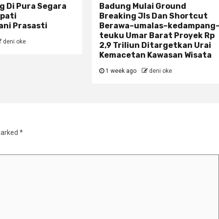
g Di Pura Segara
Badung Mulai Ground
pati
Breaking Jls Dan Shortcut
ni Prasasti
Berawa–umalas–kedampang
teuku Umar Barat Proyek Rp
deni oke
2,9 Triliun Ditargetkan Urai
Kemacetan Kawasan Wisata
1 week ago
deni oke
marked
*