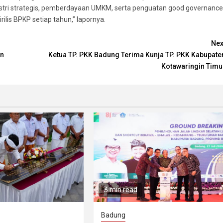
ustri strategis, pemberdayaan UMKM, serta penguatan good governance
ilis BPKP setiap tahun,” lapornya.
Nex
in
Ketua TP. PKK Badung Terima Kunja TP. PKK Kabupate
Kotawaringin Timu
3 min read
Badung