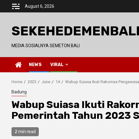
Skip
August 6, 2026
to
content
SEKEHEDEMENBAL
MEDIA SOSIALNYA SEMETON BALI
NEWS
VIRAL
Home
2023
June
14
Wabup Suiasa Ikuti Rakornas Pengawasan 
Badung
Wabup Suiasa Ikuti Rako
Pemerintah Tahun 2023 S
2 min read