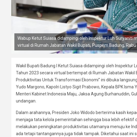
Wabup Ketut Suiasa didampingi oleh Inspektur Luh Suryanit
virtual di Rumah Jabatan Wakil Bupati, Puspem Badung, Rabu
Wakil Bupati Badung I Ketut Suiasa didampingi oleh Inspektur
Tahun 2023 secara virtual bertempat di Rumah Jabatan Wakil
Produktivitas Untuk Transformasi Ekonomi” ini dibuka langsung
Yudo Margono, Kapolri Listyo Sigit Prabowo, Kepala BPK Isma 
Menteri Kabinet Indonesia Maju, Jaksa Agung Burhanuddin, Gub
undangan.
Dalam arahannya, Presiden Joko Widodo berterima kasih kepad
menjaga tata kelola pemerintahan sehingga bisa lebih efektif d
melakukan peningkatan produktivitas utamanya menuju ke In
ada tetapi tantangannya juga tidak tampak. Diketahui saat ini 