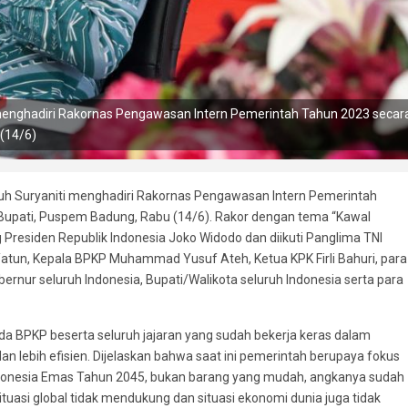
i menghadiri Rakornas Pengawasan Intern Pemerintah Tahun 2023 secar
 (14/6)
 Luh Suryaniti menghadiri Rakornas Pengawasan Intern Pemerintah
 Bupati, Puspem Badung, Rabu (14/6). Rakor dengan tema “Kawal
 Presiden Republik Indonesia Joko Widodo dan diikuti Panglima TNI
Yatun, Kepala BPKP Muhammad Yusuf Ateh, Ketua KPK Firli Bahuri, para
ernur seluruh Indonesia, Bupati/Walikota seluruh Indonesia serta para
a BPKP beserta seluruh jajaran yang sudah bekerja keras dalam
an lebih efisien. Dijelaskan bahwa saat ini pemerintah berupaya fokus
donesia Emas Tahun 2045, bukan barang yang mudah, angkanya sudah
situasi global tidak mendukung dan situasi ekonomi dunia juga tidak