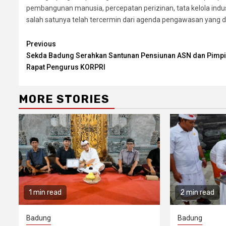
pembangunan manusia, percepatan perizinan, tata kelola ind
salah satunya telah tercermin dari agenda pengawasan yang dir
Continue
Previous
Sekda Badung Serahkan Santunan Pensiunan ASN dan Pimp
Reading
Rapat Pengurus KORPRI
MORE STORIES
1 min read
2 min read
Badung
Badung