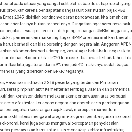
betul pada situasi yang sangat sulit oleh sebab itu setiap rupiah yang
 produktif karena pendapatan sangat sulit baik itu dari pajak PBB,
a Emas 2045, disinilah pentingnya peran pengawasan, kita lemah dari
gawasan orientasinya bukan prosedurnya. Diingatkan agar semuanya baik
ar berjalan sesuai prosedur contoh pengembangan UMKM anggaranya
duksi, pameran dan marketing. tugas BPKP orientasi arahkan Daerah,
ita harus berhasil dan bisa bersaing dengan negara lain. Anggaran APBN
i, berikan rekomendasi serta damping, kawal agar betul-betul negara kita
pertumbuhan ekonomi kita di G20 termasuk dua besar terbaik tahun lalu
n inflasi kita juga turun dari 5,9% menjadi 4% makronya sudah bagus.
mendasi yang diberikan oleh BPKP,” tegasnya.
akornas ini dihadiri 2.218 peserta yang terdiri dari Pimpinan
MN, serta pimpinan aktif Kementerian lembaga Daerah dan pemeriksa
u aktif dan konsisten dalam melaksanakan pengawasan atas berbagai
as serta efektivitas keuangan negara dan daerah serta pembangunan
nakan pencegahan kecurangan sejak awal, merespon momentum
jajaran aktif intens mengawal program-program pembangunan nasional
as ekonomi, kami juga serius mengawal percepatan penyelesaian
itas pengawasan kami antara lain mencakup sektor infrastruktur,