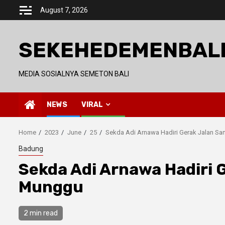
Skip
August 7, 2026
to
content
SEKEHEDEMENBAL
MEDIA SOSIALNYA SEMETON BALI
NEWS
VIRAL
Home
2023
June
25
Sekda Adi Arnawa Hadiri Gerak Jalan Sa
Badung
Sekda Adi Arnawa Hadiri G
Munggu
2 min read