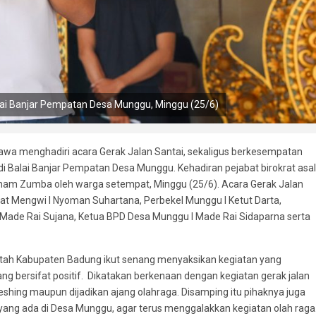
lai Banjar Pempatan Desa Munggu, Minggu (25/6)
awa menghadiri acara Gerak Jalan Santai, sekaligus berkesempatan
 Balai Banjar Pempatan Desa Munggu. Kehadiran pejabat birokrat asal
nam Zumba oleh warga setempat, Minggu (25/6). Acara Gerak Jalan
 Camat Mengwi I Nyoman Suhartana, Perbekel Munggu I Ketut Darta,
Made Rai Sujana, Ketua BPD Desa Munggu I Made Rai Sidaparna serta
ah Kabupaten Badung ikut senang menyaksikan kegiatan yang
g bersifat positif. Dikatakan berkenaan dengan kegiatan gerak jalan
eshing maupun dijadikan ajang olahraga. Disamping itu pihaknya juga
ng ada di Desa Munggu, agar terus menggalakkan kegiatan olah raga