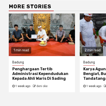
MORE STORIES
1 min read
2 min read
Badung
Badung
Penghargaan Tertib
Karya Agun
Administrasi Kependudukan
Bengiat, Bu
Kepada Ahli Waris Di Sading
Tandatanga
1 week ago
deni oke
1 week ago