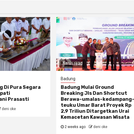
3 min read
Badung
g Di Pura Segara
Badung Mulai Ground
pati
Breaking Jls Dan Shortcut
ni Prasasti
Berawa–umalas–kedampang
teuku Umar Barat Proyek Rp
deni oke
2,9 Triliun Ditargetkan Urai
Kemacetan Kawasan Wisata
2 weeks ago
deni oke