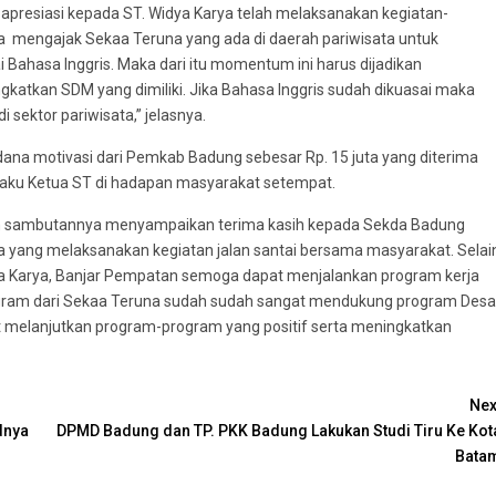
resiasi kepada ST. Widya Karya telah melaksanakan kegiatan-
juga mengajak Sekaa Teruna yang ada di daerah pariwisata untuk
Bahasa Inggris. Maka dari itu momentum ini harus dijadikan
katkan SDM yang dimiliki. Jika Bahasa Inggris sudah dikuasai maka
 sektor pariwisata,” jelasnya.
na motivasi dari Pemkab Badung sebesar Rp. 15 juta yang diterima
elaku Ketua ST di hadapan masyarakat setempat.
am sambutannya menyampaikan terima kasih kepada Sekda Badung
ya yang melaksanakan kegiatan jalan santai bersama masyarakat. Selai
a Karya, Banjar Pempatan semoga dapat menjalankan program kerja
ogram dari Sekaa Teruna sudah sudah sangat mendukung program Desa
t melanjutkan program-program yang positif serta meningkatkan
Nex
dnya
DPMD Badung dan TP. PKK Badung Lakukan Studi Tiru Ke Kot
Bata