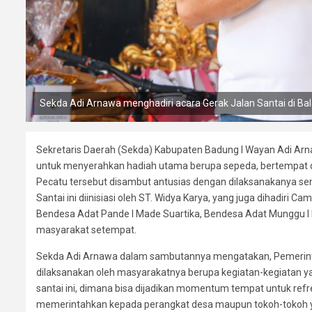
Sekda Adi Arnawa menghadiri acara Gerak Jalan Santai di Ba
Sekretaris Daerah (Sekda) Kabupaten Badung I Wayan Adi Arn
untuk menyerahkan hadiah utama berupa sepeda, bertempat di
Pecatu tersebut disambut antusias dengan dilaksanakanya se
Santai ini diinisiasi oleh ST. Widya Karya, yang juga dihadiri
Bendesa Adat Pande I Made Suartika, Bendesa Adat Munggu I 
masyarakat setempat.
Sekda Adi Arnawa dalam sambutannya mengatakan, Pemerint
dilaksanakan oleh masyarakatnya berupa kegiatan-kegiatan yan
santai ini, dimana bisa dijadikan momentum tempat untuk refr
memerintahkan kepada perangkat desa maupun tokoh-tokoh ya