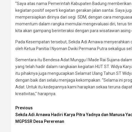
”Saya atas nama Pemerintah Kabupaten Badung memberikan ap
kegiatan positif seperti kegiatan gerakan jalan santai. Saya 
mempersiapkan dirinya dari segi SDM, dengan cara menguasai 
momentum dalam rangka memulai mengevaluasi diri, terus ting
kita akan gampang berinteraksi dengan para wisatawan asing di
Pada Kesempatan tersebut, Sekda Adi Arnawa menyerahkan da
oleh Ketua Panitia I Nyoman Dwiki Permana Putra sekaligus s
Sementara itu Bendesa Adat Munggu I Made Rai Sujana dal
yang telah hadir dalam rangkaian kegiatan HUT ST. Widya Kar
itu pihaknya juga mengucapkan Selamat Ulang Tahun ST Widy
dengan baik dan selalu menjaga kekompakan. “Selama ini pr
Adat. Untuk itu kedepannya kami harapkan sekaa teruna dapa
kreativitas,” harapnya.
Continue
Previous
Sekda Adi Arnawa Hadiri Karya Pitra Yadnya dan Manusa Ya
Reading
MGPSSR Desa Pererenan