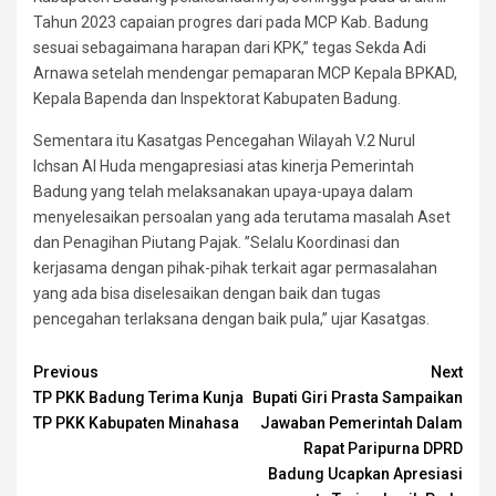
Tahun 2023 capaian progres dari pada MCP Kab. Badung
sesuai sebagaimana harapan dari KPK,” tegas Sekda Adi
Arnawa setelah mendengar pemaparan MCP Kepala BPKAD,
Kepala Bapenda dan Inspektorat Kabupaten Badung.
Sementara itu Kasatgas Pencegahan Wilayah V.2 Nurul
Ichsan Al Huda mengapresiasi atas kinerja Pemerintah
Badung yang telah melaksanakan upaya-upaya dalam
menyelesaikan persoalan yang ada terutama masalah Aset
dan Penagihan Piutang Pajak. ”Selalu Koordinasi dan
kerjasama dengan pihak-pihak terkait agar permasalahan
yang ada bisa diselesaikan dengan baik dan tugas
pencegahan terlaksana dengan baik pula,” ujar Kasatgas.
Continue
Previous
Next
TP PKK Badung Terima Kunja
Bupati Giri Prasta Sampaikan
Reading
TP PKK Kabupaten Minahasa
Jawaban Pemerintah Dalam
Rapat Paripurna DPRD
Badung Ucapkan Apresiasi