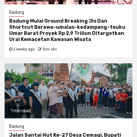
Badung
Badung Mulai Ground Breaking Jls Dan
Shortcut Berawa–umalas–kedampang–teuku
Umar Barat Proyek Rp 2,9 Triliun Ditargetkan
Urai Kemacetan Kawasan Wisata
2 weeks ago
deni oke
1 min read
Badung
Jalan Santai Hut Ke-27 Desa Cemagi, Bupati