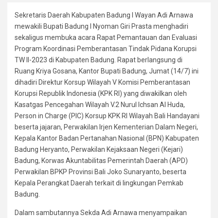
Sekretaris Daerah Kabupaten Badung I Wayan Adi Arnawa
mewakili Bupati Badung I Nyoman Giri Prasta menghadiri
sekaligus membuka acara Rapat Pemantauan dan Evaluasi
Program Koordinasi Pemberantasan Tindak Pidana Korupsi
TW II-2023 di Kabupaten Badung. Rapat berlangsung di
Ruang Kriya Gosana, Kantor Bupati Badung, Jumat (14/7) ini
dihadiri Direktur Korsup Wilayah V Komisi Pemberantasan
Korupsi Republik Indonesia (KPK RI) yang diwakilkan oleh
Kasatgas Pencegahan Wilayah V.2 Nurul Ichsan Al Huda,
Person in Charge (PIC) Korsup KPK RI Wilayah Bali Handayani
beserta jajaran, Perwakilan Irjen Kementerian Dalam Negeri,
Kepala Kantor Badan Pertanahan Nasional (BPN) Kabupaten
Badung Heryanto, Perwakilan Kejaksaan Negeri (Kejari)
Badung, Korwas Akuntabilitas Pemerintah Daerah (APD)
Perwakilan BPKP Provinsi Bali Joko Sunaryanto, beserta
Kepala Perangkat Daerah terkait di lingkungan Pemkab
Badung.
Dalam sambutannya Sekda Adi Arnawa menyampaikan