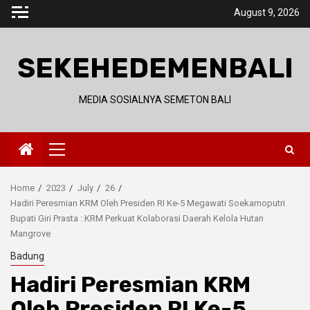
Skip
August 9, 2026
to
content
SEKEHEDEMENBALI
MEDIA SOSIALNYA SEMETON BALI
Primary
Menu
Home
2023
July
26
Hadiri Peresmian KRM Oleh Presiden RI Ke-5 Megawati Soekarnoputri
Bupati Giri Prasta : KRM Perkuat Kolaborasi Daerah Kelola Hutan
Mangrove
Badung
Hadiri Peresmian KRM
Oleh Presiden RI Ke-5