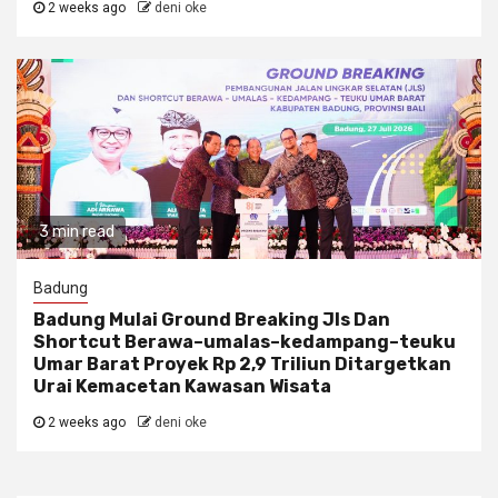
2 weeks ago
deni oke
3 min read
Badung
Badung Mulai Ground Breaking Jls Dan
Shortcut Berawa–umalas–kedampang–teuku
Umar Barat Proyek Rp 2,9 Triliun Ditargetkan
Urai Kemacetan Kawasan Wisata
2 weeks ago
deni oke