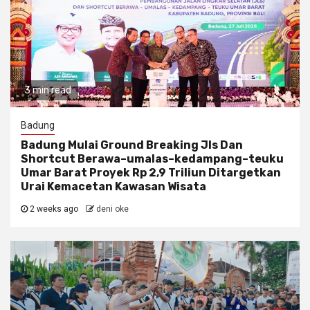
3 min read
Badung
Badung Mulai Ground Breaking Jls Dan
Shortcut Berawa–umalas–kedampang–teuku
Umar Barat Proyek Rp 2,9 Triliun Ditargetkan
Urai Kemacetan Kawasan Wisata
2 weeks ago
deni oke