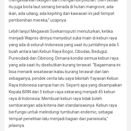
mengeluarkan oksigen dan mengambil polutan. Oleh sebab
itu juga biota laut senang berada di hutan mangrove, ada
ikan, ada udang, ada kepiting dan kawasan ini jadi tempat
pembenihan mereka,” ucapnya.
Lebih lanjut Megawati Soekarnoputri menuturkan, ketika
menjadi Wapres dirinya menyebut suka main di kebun raya
yang ada di seluruh Indonesia yang saat itu jumlahnya ada 5
buah antara lain Kebun Raya Bogor, Cibodas, Bedugul,
Purwodadi dan Cibinong. Dimana kondisi semua kebun raya
yang ada saat itu disebutkan kurang terawat. “Bagaimana ini
bisa menarik wisatawan kalau kurang terawat dan lain
sebagainya, pendek cerita lalu saya bikinlah Yayasan Kebun
Raya Indonesia sampai hari ini. Seperti apa yang disampaikan
Kepala BRIN dari 5 kebun raya sekarang menjadi 45 kebun
raya di Indonesia. Membuat kebun raya tidak boleh
sembarangan ada kriteria dan standarisasinya. Kebun raya
berfungsi untuk melindungi tumbuhan endemic, sebagai
tempat penelitian lalu menjadi bagian dari pariwisata,”
jelasnya.