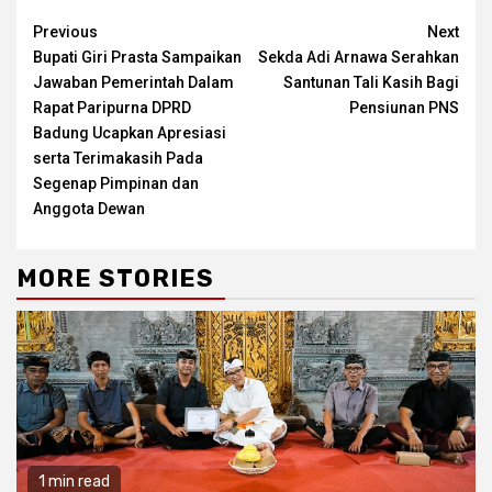
Continue
Previous
Next
Bupati Giri Prasta Sampaikan
Sekda Adi Arnawa Serahkan
Reading
Jawaban Pemerintah Dalam
Santunan Tali Kasih Bagi
Rapat Paripurna DPRD
Pensiunan PNS
Badung Ucapkan Apresiasi
serta Terimakasih Pada
Segenap Pimpinan dan
Anggota Dewan
MORE STORIES
1 min read