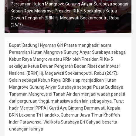
Peresmian Hutan Mangrove Gunung Anyar Surabaya sebagai
Kebun Raya Mangrove Presiden RI Ke-5 sekaligus Ketua
Dewan Pengarah BRIN Hj. Megawati Soekarnoputri, Rabu
(26/7)
Bupati Badung I Nyoman Giri Prasta menghadiri acara
Peresmian Hutan Mangrove Gunung Anyar Surabaya sebagai
Kebun Raya Mangrove atau KRM oleh Presiden RI Ke-5
sekaligus Ketua Dewan Pengarah Badan Riset dan Inovasi
Nasional (BRIN) Hj. Megawati Soekarnoputri, Rabu (26/7).
Selain sebagai Kebun Raya, BRIN siap menjadikan Hutan
Mangrove Gunung Anyar Surabaya sebagai Pusat Budidaya
Tanaman Mangrove di Tanah Air dan menjadi wadah peneliti
dari perguruan tinggi, mahasiswa dan lain sebagainya. Turut
hadir Menteri PPPA I Gusti Ayu Bintang Darmawati, Kepala
BRIN Laksana Tri Handoko, Gubernur Jawa Timur Khofifah
Indar Parawansa, Walikota Surabaya Eri Cahyadi beserta
undangan lainnya