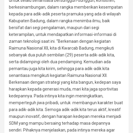
untuk selalu senantiasa bersungguh-sungguh, konsisten,
berkesinambungan, dalam rangka memberikan kesempatan
kepada para adik-adik peserta pramuka yang ada di wilayah
Kabupaten Badung, dalam rangka menimba ilmu, baik
bersifat dari segi pengalaman, maupun dari segi
keterampilan, untuk mendapatkan informasi-informasi di
zaman teknologi saat ini. “Berkenaan dengan kegiatan
Raimuna Nasional XII, kita di Kwarcab Badung, mengikuti
sebanyak dua puluh sembilan (29) peserta adik-adik kita,
serta didampingi oleh dua pendamping. Kemudian ada
pemantau juga kita kirim, sehingga para adik-adik kita
senantiasa mengikuti kegiatan Raimuna Nasional XII.
Berkenaan dengan strategi yang kita bangun, kedepan saya
harapkan kepada generasi muda, mari kita jaga sportivitas
kedepannya. Pada intinya kita ingin meningkatkan,
memperteguh jiwa pribadi, untuk membangun karakter buat
para adik-adik kita. Semoga adik-adik kita terus aktif, kreatif
maupun inovatif, dengan harapan kedepan mereka menjadi
SDM yang mampu bersaing terhadap masa depannya
sendiri. Pihaknya menjelaskan, pada intinya mereka agar