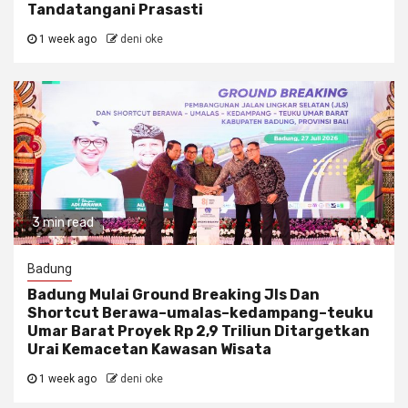
Tandatangani Prasasti
1 week ago
deni oke
3 min read
Badung
Badung Mulai Ground Breaking Jls Dan
Shortcut Berawa–umalas–kedampang–teuku
Umar Barat Proyek Rp 2,9 Triliun Ditargetkan
Urai Kemacetan Kawasan Wisata
1 week ago
deni oke