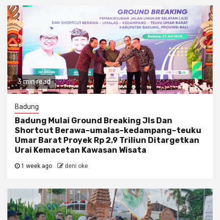
3 min read
Badung
Badung Mulai Ground Breaking Jls Dan
Shortcut Berawa–umalas–kedampang–teuku
Umar Barat Proyek Rp 2,9 Triliun Ditargetkan
Urai Kemacetan Kawasan Wisata
1 week ago
deni oke