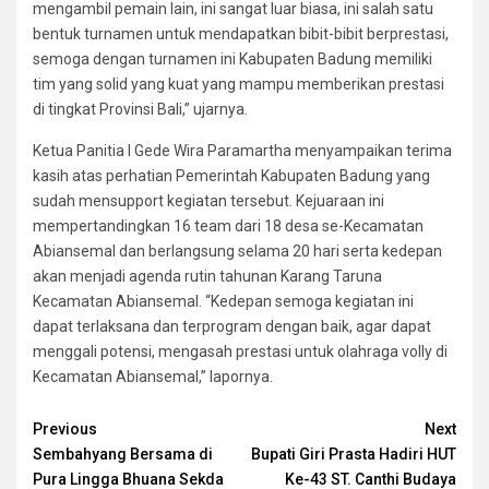
mengambil pemain lain, ini sangat luar biasa, ini salah satu
bentuk turnamen untuk mendapatkan bibit-bibit berprestasi,
semoga dengan turnamen ini Kabupaten Badung memiliki
tim yang solid yang kuat yang mampu memberikan prestasi
di tingkat Provinsi Bali,” ujarnya.
Ketua Panitia I Gede Wira Paramartha menyampaikan terima
kasih atas perhatian Pemerintah Kabupaten Badung yang
sudah mensupport kegiatan tersebut. Kejuaraan ini
mempertandingkan 16 team dari 18 desa se-Kecamatan
Abiansemal dan berlangsung selama 20 hari serta kedepan
akan menjadi agenda rutin tahunan Karang Taruna
Kecamatan Abiansemal. “Kedepan semoga kegiatan ini
dapat terlaksana dan terprogram dengan baik, agar dapat
menggali potensi, mengasah prestasi untuk olahraga volly di
Kecamatan Abiansemal,” lapornya.
Continue
Previous
Next
Sembahyang Bersama di
Bupati Giri Prasta Hadiri HUT
Reading
Pura Lingga Bhuana Sekda
Ke-43 ST. Canthi Budaya