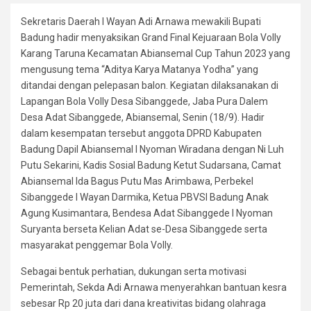
Sekretaris Daerah I Wayan Adi Arnawa mewakili Bupati
Badung hadir menyaksikan Grand Final Kejuaraan Bola Volly
Karang Taruna Kecamatan Abiansemal Cup Tahun 2023 yang
mengusung tema “Aditya Karya Matanya Yodha” yang
ditandai dengan pelepasan balon. Kegiatan dilaksanakan di
Lapangan Bola Volly Desa Sibanggede, Jaba Pura Dalem
Desa Adat Sibanggede, Abiansemal, Senin (18/9). Hadir
dalam kesempatan tersebut anggota DPRD Kabupaten
Badung Dapil Abiansemal I Nyoman Wiradana dengan Ni Luh
Putu Sekarini, Kadis Sosial Badung Ketut Sudarsana, Camat
Abiansemal Ida Bagus Putu Mas Arimbawa, Perbekel
Sibanggede I Wayan Darmika, Ketua PBVSI Badung Anak
Agung Kusimantara, Bendesa Adat Sibanggede I Nyoman
Suryanta berseta Kelian Adat se-Desa Sibanggede serta
masyarakat penggemar Bola Volly.
Sebagai bentuk perhatian, dukungan serta motivasi
Pemerintah, Sekda Adi Arnawa menyerahkan bantuan kesra
sebesar Rp 20 juta dari dana kreativitas bidang olahraga