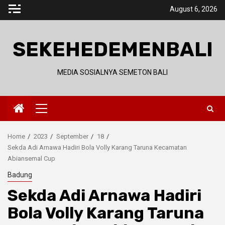
Skip
August 6, 2026
to
content
SEKEHEDEMENBALI
MEDIA SOSIALNYA SEMETON BALI
Primary
Menu
Home
2023
September
18
Sekda Adi Arnawa Hadiri Bola Volly Karang Taruna Kecamatan
Abiansemal Cup
Badung
Sekda Adi Arnawa Hadiri
Bola Volly Karang Taruna