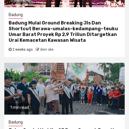
3 min read
Badung
Badung Mulai Ground Breaking Jls Dan
Shortcut Berawa–umalas–kedampang–teuku
Umar Barat Proyek Rp 2,9 Triliun Ditargetkan
Urai Kemacetan Kawasan Wisata
2 weeks ago
deni oke
1 min read
Badung