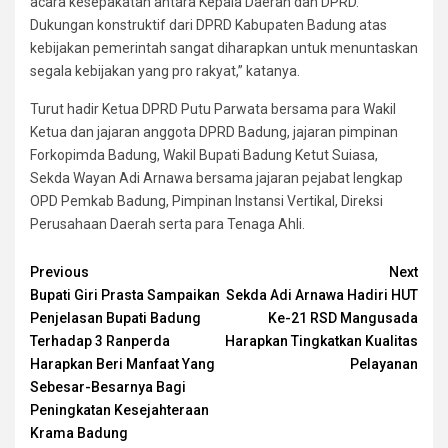
acara kesepakatan antara Kepala Daerah dan DPRD.
Dukungan konstruktif dari DPRD Kabupaten Badung atas
kebijakan pemerintah sangat diharapkan untuk menuntaskan
segala kebijakan yang pro rakyat,” katanya.
Turut hadir Ketua DPRD Putu Parwata bersama para Wakil
Ketua dan jajaran anggota DPRD Badung, jajaran pimpinan
Forkopimda Badung, Wakil Bupati Badung Ketut Suiasa,
Sekda Wayan Adi Arnawa bersama jajaran pejabat lengkap
OPD Pemkab Badung, Pimpinan Instansi Vertikal, Direksi
Perusahaan Daerah serta para Tenaga Ahli.
Continue
Previous
Next
Bupati Giri Prasta Sampaikan
Sekda Adi Arnawa Hadiri HUT
Reading
Penjelasan Bupati Badung
Ke-21 RSD Mangusada
Terhadap 3 Ranperda
Harapkan Tingkatkan Kualitas
Harapkan Beri Manfaat Yang
Pelayanan
Sebesar-Besarnya Bagi
Peningkatan Kesejahteraan
Krama Badung