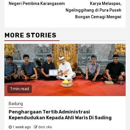
Reading
Negeri Pembina Karangasem
Karya Melaspas,
Ngelinggihang di Pura Puseh
Bongan Cemagi Mengwi
MORE STORIES
1 min read
Badung
Penghargaan Tertib Administrasi
Kependudukan Kepada Ahli Waris Di Sading
1 week ago
deni oke