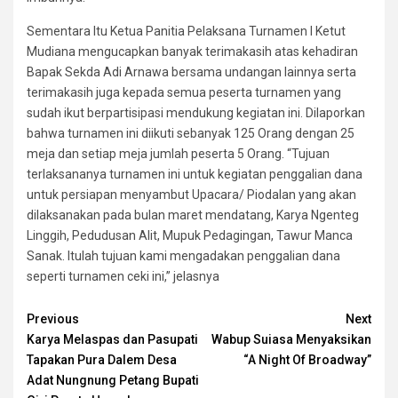
Sementara Itu Ketua Panitia Pelaksana Turnamen I Ketut
Mudiana mengucapkan banyak terimakasih atas kehadiran
Bapak Sekda Adi Arnawa bersama undangan lainnya serta
terimakasih juga kepada semua peserta turnamen yang
sudah ikut berpartisipasi mendukung kegiatan ini. Dilaporkan
bahwa turnamen ini diikuti sebanyak 125 Orang dengan 25
meja dan setiap meja jumlah peserta 5 Orang. “Tujuan
terlaksananya turnamen ini untuk kegiatan penggalian dana
untuk persiapan menyambut Upacara/ Piodalan yang akan
dilaksanakan pada bulan maret mendatang, Karya Ngenteg
Linggih, Pedudusan Alit, Mupuk Pedagingan, Tawur Manca
Sanak. Itulah tujuan kami mengadakan penggalian dana
seperti turnamen ceki ini,” jelasnya
Continue
Previous
Next
Karya Melaspas dan Pasupati
Wabup Suiasa Menyaksikan
Reading
Tapakan Pura Dalem Desa
“A Night Of Broadway”
Adat Nungnung Petang Bupati