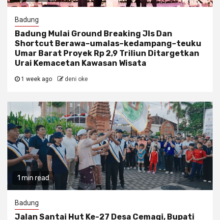
Badung
Badung Mulai Ground Breaking Jls Dan
Shortcut Berawa–umalas–kedampang–teuku
Umar Barat Proyek Rp 2,9 Triliun Ditargetkan
Urai Kemacetan Kawasan Wisata
1 week ago
deni oke
1 min read
Badung
Jalan Santai Hut Ke-27 Desa Cemagi, Bupati