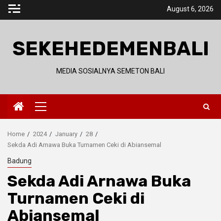
Skip
August 6, 2026
to
content
SEKEHEDEMENBALI
MEDIA SOSIALNYA SEMETON BALI
Primary
Menu
Home
2024
January
28
Sekda Adi Arnawa Buka Turnamen Ceki di Abiansemal
Badung
Sekda Adi Arnawa Buka
Turnamen Ceki di
Abiansemal