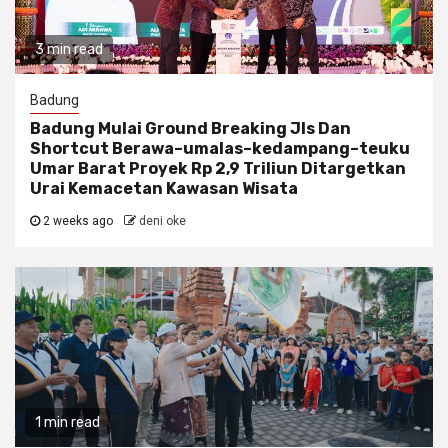
3 min read
Badung
Badung Mulai Ground Breaking Jls Dan
Shortcut Berawa–umalas–kedampang–teuku
Umar Barat Proyek Rp 2,9 Triliun Ditargetkan
Urai Kemacetan Kawasan Wisata
2 weeks ago
deni oke
1 min read