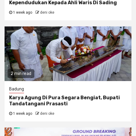
Kependudukan Kepada Ahli Waris Di Sading
1 week ago
deni oke
2 min read
Badung
Karya Agung Di Pura Segara Bengiat, Bupati
Tandatangani Prasasti
1 week ago
deni oke