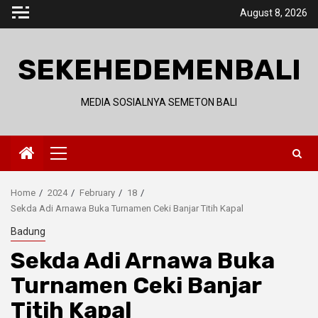
Skip
August 8, 2026
to
content
SEKEHEDEMENBALI
MEDIA SOSIALNYA SEMETON BALI
Primary
Menu
Home
2024
February
18
Sekda Adi Arnawa Buka Turnamen Ceki Banjar Titih Kapal
Badung
Sekda Adi Arnawa Buka
Turnamen Ceki Banjar
Titih Kapal