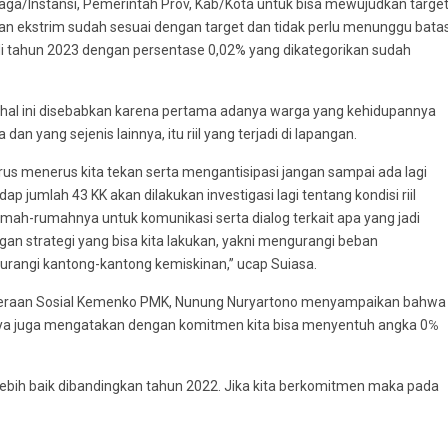
ga/Instansi, Pemerintah Prov, Kab/Kota untuk bisa mewujudkan targe
 ekstrim sudah sesuai dengan target dan tidak perlu menunggu bata
 di tahun 2023 dengan persentase 0,02% yang dikategorikan sudah
ai hal ini disebabkan karena pertama adanya warga yang kehidupannya
an yang sejenis lainnya, itu riil yang terjadi di lapangan.
terus menerus kita tekan serta mengantisipasi jangan sampai ada lagi
 jumlah 43 KK akan dilakukan investigasi lagi tentang kondisi riil
ah-rumahnya untuk komunikasi serta dialog terkait apa yang jadi
gan strategi yang bisa kita lakukan, yakni mengurangi beban
rangi kantong-kantong kemiskinan,” ucap Suiasa.
ahteraan Sosial Kemenko PMK, Nunung Nuryartono menyampaikan bahwa
inya juga mengatakan dengan komitmen kita bisa menyentuh angka 0℅
 lebih baik dibandingkan tahun 2022. Jika kita berkomitmen maka pada