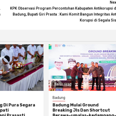
Nex
,
KPK Observasi Program Percontohan Kabupaten Antikorupsi d
n
Badung, Bupati Giri Prasta : Kami Komit Bangun Integritas Ant
Korupsi di Segala Sis
3 min read
Badung
g Di Pura Segara
Badung Mulai Ground
pati
Breaking Jls Dan Shortcut
ni Prasasti
Berawa–umalas–kedampang