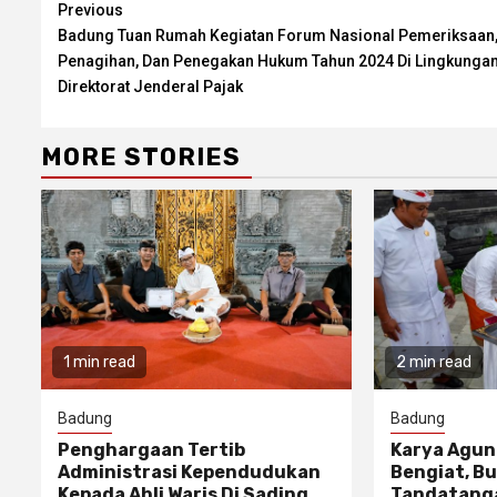
Continue
Previous
Badung Tuan Rumah Kegiatan Forum Nasional Pemeriksaan
Reading
Penagihan, Dan Penegakan Hukum Tahun 2024 Di Lingkunga
Direktorat Jenderal Pajak
MORE STORIES
1 min read
2 min read
Badung
Badung
Penghargaan Tertib
Karya Agun
Administrasi Kependudukan
Bengiat, Bu
Kepada Ahli Waris Di Sading
Tandatanga