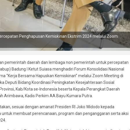
 Percepatan Penghapusan Kemiskinan Ekstrim 2024 melalui Zoom
an pemerintah daerah dan lembaga non pemerintah untuk percepatan
bup) Badung I Ketut Suiasa menghadiri Forum Konsolidasi Nasional
ma “Kerja Bersama Hapuskan Kemiskinan” melalui Zoom Meeting di
ka Deputi Bidang Koordinasi Peningkatan Kesejahteraan Sosial
rovinsi, Kab/Kota se-Indonesia beserta Kepala Perangkat Daerah
rah Arimbawa, Kadis Perkim AA.Bayu Kumara Putra.
akan, sesuai dengan amanat Presiden RI Joko Widodo kepada
ta untuk membuat perencanaan, program dan penganggaran serta aksi
024.