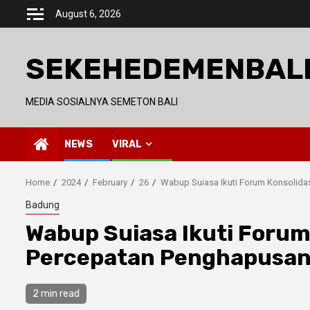
Skip
August 6, 2026
to
content
SEKEHEDEMENBAL
MEDIA SOSIALNYA SEMETON BALI
NEWS
VIRAL
Home
2024
February
26
Wabup Suiasa Ikuti Forum Konsolida
Badung
Wabup Suiasa Ikuti Forum
Percepatan Penghapusan
2 min read