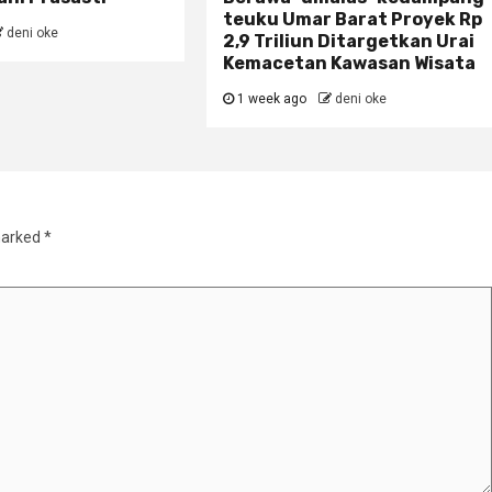
teuku Umar Barat Proyek Rp
deni oke
2,9 Triliun Ditargetkan Urai
Kemacetan Kawasan Wisata
1 week ago
deni oke
marked
*