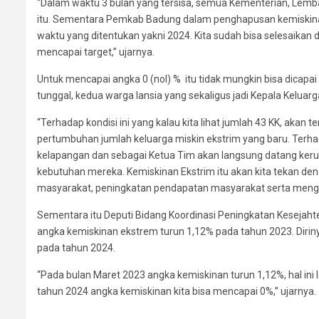
“Dalam waktu 3 bulan yang tersisa, semua Kementerian, Lemba
itu. Sementara Pemkab Badung dalam penghapusan kemiskinan
waktu yang ditentukan yakni 2024. Kita sudah bisa selesaikan
mencapai target,” ujarnya.
Untuk mencapai angka 0 (nol) % itu tidak mungkin bisa dicap
tunggal, kedua warga lansia yang sekaligus jadi Kepala Keluarga d
“Terhadap kondisi ini yang kalau kita lihat jumlah 43 KK, akan 
pertumbuhan jumlah keluarga miskin ekstrim yang baru. Terhadap
kelapangan dan sebagai Ketua Tim akan langsung datang kerum
kebutuhan mereka. Kemiskinan Ekstrim itu akan kita tekan den
masyarakat, peningkatan pendapatan masyarakat serta mengu
Sementara itu Deputi Bidang Koordinasi Peningkatan Kesej
angka kemiskinan ekstrem turun 1,12% pada tahun 2023. Dir
pada tahun 2024.
“Pada bulan Maret 2023 angka kemiskinan turun 1,12%, hal ini
tahun 2024 angka kemiskinan kita bisa mencapai 0%,” ujarnya.