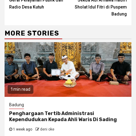
Gerai Pelayanan Publik dan
Sekda Adi Arnawa Hadiri
Radio Desa Kutuh
Sholat Idul Fitri di Puspem
Badung
MORE STORIES
1 min read
Badung
Penghargaan Tertib Administrasi
Kependudukan Kepada Ahli Waris Di Sading
1 week ago
deni oke