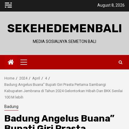
Skip
August 8, 2026
to
content
SEKEHEDEMENBALI
MEDIA SOSIALNYA SEMETON BALI
Primary
Menu
Home
2024
April
4
Badung Angelus Buana” Bupati Giri Prasta Pertama Sambangi
Kabupaten Jembrana di Tahun 2024 Gelontorkan Hibah Dan BKK Senilai
100 M lebih
Badung
Badung Angelus Buana”
Bupati Giri Prasta