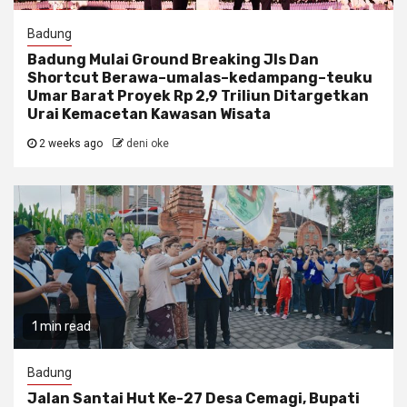
Badung
Badung Mulai Ground Breaking Jls Dan
Shortcut Berawa–umalas–kedampang–teuku
Umar Barat Proyek Rp 2,9 Triliun Ditargetkan
Urai Kemacetan Kawasan Wisata
2 weeks ago
deni oke
1 min read
Badung
Jalan Santai Hut Ke-27 Desa Cemagi, Bupati