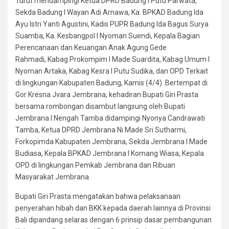
Turut mendampingi Ketua DPRD Badung I Putu Parwata,
Sekda Badung I Wayan Adi Arnawa, Ka. BPKAD Badung Ida
Ayu Istri Yanti Agustini, Kadis PUPR Badung Ida Bagus Surya
Suamba, Ka. Kesbangpol I Nyoman Suendi, Kepala Bagian
Perencanaan dan Keuangan Anak Agung Gede
Rahmadi, Kabag Prokompim I Made Suardita, Kabag Umum I
Nyoman Artaka, Kabag Kesra I Putu Sudika, dan OPD Terkait
di lingkungan Kabupaten Badung, Kamis (4/4). Bertempat di
Gor Kresna Jvara Jembrana, kehadiran Bupati Giri Prasta
bersama rombongan disambut langsung oleh Bupati
Jembrana I Nengah Tamba didampingi Nyonya Candrawati
Tamba, Ketua DPRD Jembrana Ni Made Sri Sutharmi,
Forkopimda Kabupaten Jembrana, Sekda Jembrana I Made
Budiasa, Kepala BPKAD Jembrana I Komang Wiasa, Kepala
OPD di lingkungan Pemkab Jembrana dan Ribuan
Masyarakat Jembrana.
Bupati Giri Prasta mengatakan bahwa pelaksanaan
penyerahan hibah dan BKK kepada daerah lainnya di Provinsi
Bali dipandang selaras dengan 6 prinsip dasar pembangunan