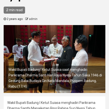
2 min read
2 years ago
admin
Wakil Bupati Badung I Ketut Suiasa saat menghadiri
Parikrama Dharma Santi Hari Raya Nyepi Tahun Saka 1946 di
Gedung Balai Budaya Giri Nata Mandala, Puspem Badung,
Rabu (17/4).
Wakil Bupati Badung I Ketut Suiasa menghadiri Parikrama
Dharma Santhi Mapaiketan Ring Rahina Suci Nyepi Tahun