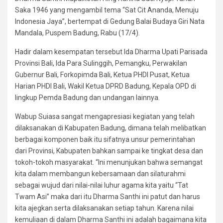
Saka 1946 yang mengambil tema “Sat Cit Ananda, Menuju
Indonesia Jaya”, bertempat di Gedung Balai Budaya Giri Nata
Mandala, Puspem Badung, Rabu (17/4).
Hadir dalam kesempatan tersebut Ida Dharma Upati Parisada
Provinsi Bali, Ida Para Sulinggih, Pemangku, Perwakilan
Gubernur Bali, Forkopimda Bali, Ketua PHDI Pusat, Ketua
Harian PHDI Bali, Wakil Ketua DPRD Badung, Kepala OPD di
lingkup Pemda Badung dan undangan lainnya.
Wabup Suiasa sangat mengapresiasi kegiatan yang telah
dilaksanakan di Kabupaten Badung, dimana telah melibatkan
berbagai komponen baik itu sifatnya unsur pemerintahan
dari Provinsi, Kabupaten bahkan sampai ke tingkat desa dan
tokoh-tokoh masyarakat. “Ini menunjukan bahwa semangat
kita dalam membangun kebersamaan dan silaturahmi
sebagai wujud dari nilai-nilai luhur agama kita yaitu “Tat
Twam Asi” maka dari itu Dharma Santhi ini patut dan harus
kita ajegkan serta dilaksanakan setiap tahun. Karena nilai
kemuliaan di dalam Dharma Santhi ini adalah bagaimana kita