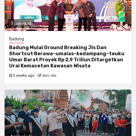
3 min read
Badung
Badung Mulai Ground Breaking Jls Dan
Shortcut Berawa–umalas–kedampang–teuku
Umar Barat Proyek Rp 2,9 Triliun Ditargetkan
Urai Kemacetan Kawasan Wisata
2 weeks ago
deni oke