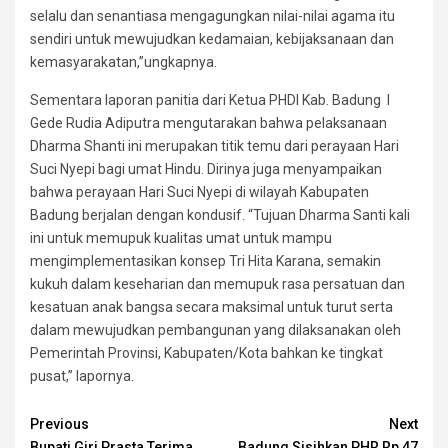
selalu dan senantiasa mengagungkan nilai-nilai agama itu
sendiri untuk mewujudkan kedamaian, kebijaksanaan dan
kemasyarakatan,”ungkapnya.
Sementara laporan panitia dari Ketua PHDI Kab. Badung I
Gede Rudia Adiputra mengutarakan bahwa pelaksanaan
Dharma Shanti ini merupakan titik temu dari perayaan Hari
Suci Nyepi bagi umat Hindu. Dirinya juga menyampaikan
bahwa perayaan Hari Suci Nyepi di wilayah Kabupaten
Badung berjalan dengan kondusif. “Tujuan Dharma Santi kali
ini untuk memupuk kualitas umat untuk mampu
mengimplementasikan konsep Tri Hita Karana, semakin
kukuh dalam keseharian dan memupuk rasa persatuan dan
kesatuan anak bangsa secara maksimal untuk turut serta
dalam mewujudkan pembangunan yang dilaksanakan oleh
Pemerintah Provinsi, Kabupaten/Kota bahkan ke tingkat
pusat,” lapornya.
Continue
Previous
Next
Bupati Giri Prasta Terima
Badung Sisihkan PHR Rp 47