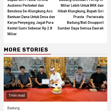
Reading
Audiensi Perbekel dan
Miliar Lebih Untuk BKK dan
Bendesa Se-Klungkung Acc.
Hibah Klungkung, Bupati Giri
Bantuan Dana Untuk Desa dan
Prasta : Pariwisata
Karya Penyegjeg Jagat Pura
Badung/Bali Disupport
Kentel Gumi Sebesar Rp 2.8
Sumber Daya Semua Daerah
Miliar
MORE STORIES
1 min read
Badung