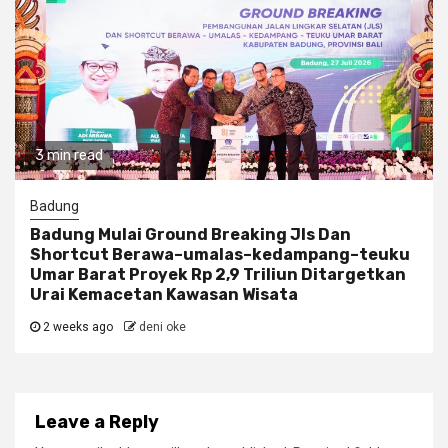
3 min read
Badung
Badung Mulai Ground Breaking Jls Dan
Shortcut Berawa–umalas–kedampang–teuku
Umar Barat Proyek Rp 2,9 Triliun Ditargetkan
Urai Kemacetan Kawasan Wisata
2 weeks ago
deni oke
Leave a Reply