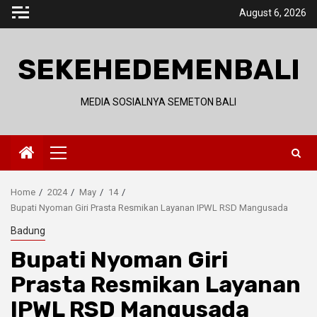
Skip
August 6, 2026
to
content
SEKEHEDEMENBALI
MEDIA SOSIALNYA SEMETON BALI
Primary
Menu
Home
2024
May
14
Bupati Nyoman Giri Prasta Resmikan Layanan IPWL RSD Mangusada
Badung
Bupati Nyoman Giri
Prasta Resmikan Layanan
IPWL RSD Mangusada