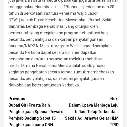
juta jiwa. Dari data tersebut dipaparkan juga usia pertama kali
menggunakan Narkoba di usia 19tahun di pedesaan dan 20
tahun di perkotaan. Institusi Penerima Wajib Lapor
(IPWL) adalah Pusat Kesehatan Masyarakat, Rumah Sakit
dan/atau Lembaga Rehabilitasi yang ditunjuk oleh
pemerintah yang menjalankan program rehabilitasi bagi
pecandu, penyalahguna dan korban penyalahgunaan
narkoba/NAPZA. Melalui program Wajib Lapor diharapkan
pecandu Narkoba dapat secara dini mendapatkan
pengobatan dan/atau perawatan melalui rehabilitasi
medis. Dimana Rehabilitasi Medis adalah suatu proses
kegiatan pengobatan secara terpadu untuk membebaskan
pecandu, penyalahguna, dan korban penyalahgunaan
Narkoba dari ketergantungan Narkotika.
Continue
Previous
Next
Bupati Giri Prasta Raih
Dalam Upaya Menjaga Laju
Reading
Penghargaan Special Reward
Inflasi Tetap Terkendali,
Pemkab Badung Sabet 15
Sekda Adi Arnawa Gelar HLM
Penghargaan pada CNN
TPID