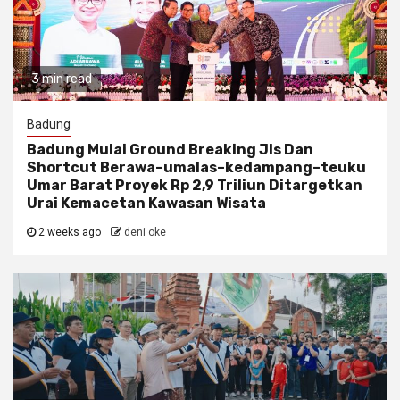
3 min read
Badung
Badung Mulai Ground Breaking Jls Dan
Shortcut Berawa–umalas–kedampang–teuku
Umar Barat Proyek Rp 2,9 Triliun Ditargetkan
Urai Kemacetan Kawasan Wisata
2 weeks ago
deni oke