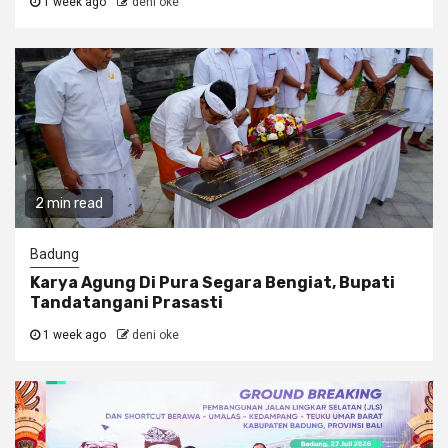
1 week ago
deni oke
2 min read
Badung
Karya Agung Di Pura Segara Bengiat, Bupati
Tandatangani Prasasti
1 week ago
deni oke