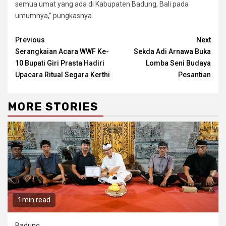
semua umat yang ada di Kabupaten Badung, Bali pada
umumnya,” pungkasnya.
Continue
Previous
Next
Serangkaian Acara WWF Ke-
Sekda Adi Arnawa Buka
Reading
10 Bupati Giri Prasta Hadiri
Lomba Seni Budaya
Upacara Ritual Segara Kerthi
Pesantian
MORE STORIES
1 min read
Badung