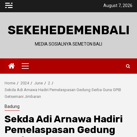
Skip
August 7, 2026
to
content
SEKEHEDEMENBALI
MEDIA SOSIALNYA SEMETON BALI
Primary
Menu
Home
2024
June
2
Sekda Adi Arnawa Hadiri Pemelaspasan Gedung Serba Guna GPIB
Getsemani Jimbaran
Badung
Sekda Adi Arnawa Hadiri
Pemelaspasan Gedung