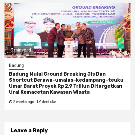
3 min read
Badung
Badung Mulai Ground Breaking Jls Dan
Shortcut Berawa–umalas–kedampang–teuku
Umar Barat Proyek Rp 2,9 Triliun Ditargetkan
Urai Kemacetan Kawasan Wisata
2 weeks ago
deni oke
Leave a Reply