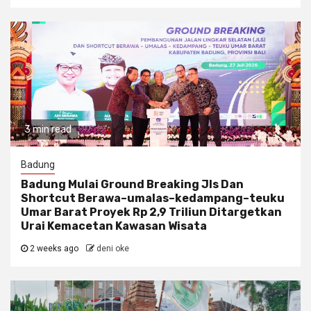
3 min read
Badung
Badung Mulai Ground Breaking Jls Dan
Shortcut Berawa–umalas–kedampang–teuku
Umar Barat Proyek Rp 2,9 Triliun Ditargetkan
Urai Kemacetan Kawasan Wisata
2 weeks ago
deni oke