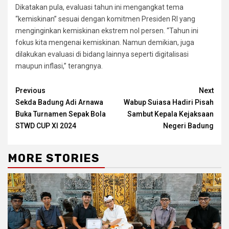
Dikatakan pula, evaluasi tahun ini mengangkat tema
“kemiskinan” sesuai dengan komitmen Presiden RI yang
menginginkan kemiskinan ekstrem nol persen. “Tahun ini
fokus kita mengenai kemiskinan. Namun demikian, juga
dilakukan evaluasi di bidang lainnya seperti digitalisasi
maupun inflasi,” terangnya.
Continue
Previous
Next
Sekda Badung Adi Arnawa
Wabup Suiasa Hadiri Pisah
Reading
Buka Turnamen Sepak Bola
Sambut Kepala Kejaksaan
STWD CUP XI 2024
Negeri Badung
MORE STORIES