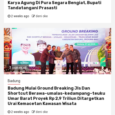
Karya Agung Di Pura Segara Bengiat, Bupati
Tandatangani Prasasti
2 weeks ago
deni oke
3 min read
Badung
Badung Mulai Ground Breaking Jls Dan
Shortcut Berawa–umalas–kedampang–teuku
Umar Barat Proyek Rp 2,9 Triliun Ditargetkan
Urai Kemacetan Kawasan Wisata
2 weeks ago
deni oke