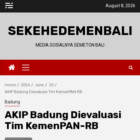
Skip
August 8, 2026
to
content
SEKEHEDEMENBALI
MEDIA SOSIALNYA SEMETON BALI
Primary
Menu
Home
2024
June
20
AKIP Badung Dievaluasi Tim KemenPAN-RB
Badung
AKIP Badung Dievaluasi
Tim KemenPAN-RB