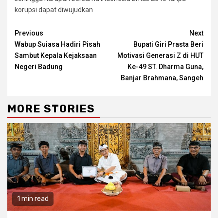
korupsi dapat diwujudkan
Continue
Previous
Next
Wabup Suiasa Hadiri Pisah
Bupati Giri Prasta Beri
Reading
Sambut Kepala Kejaksaan
Motivasi Generasi Z di HUT
Negeri Badung
Ke-49 ST. Dharma Guna,
Banjar Brahmana, Sangeh
MORE STORIES
1 min read