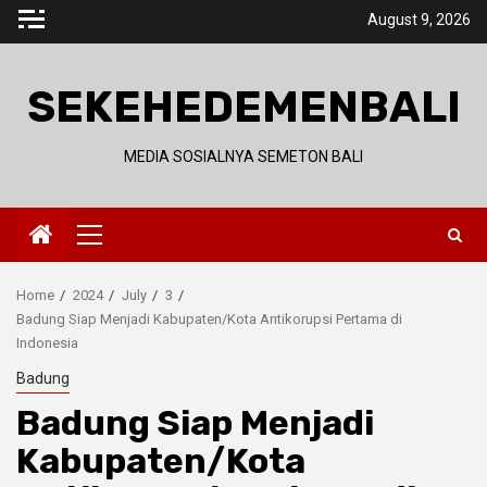
Skip
August 9, 2026
to
content
SEKEHEDEMENBALI
MEDIA SOSIALNYA SEMETON BALI
Primary
Menu
Home
2024
July
3
Badung Siap Menjadi Kabupaten/Kota Antikorupsi Pertama di
Indonesia
Badung
Badung Siap Menjadi
Kabupaten/Kota