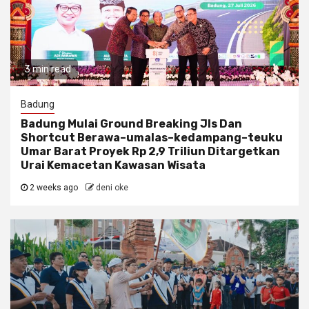
3 min read
Badung
Badung Mulai Ground Breaking Jls Dan
Shortcut Berawa–umalas–kedampang–teuku
Umar Barat Proyek Rp 2,9 Triliun Ditargetkan
Urai Kemacetan Kawasan Wisata
2 weeks ago
deni oke