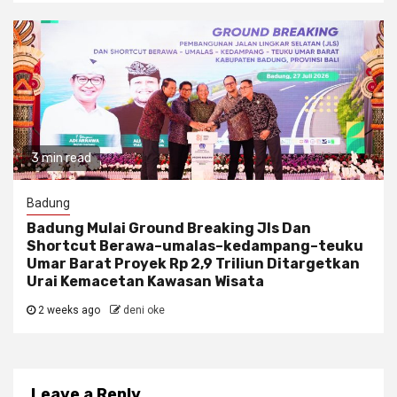
3 min read
Badung
Badung Mulai Ground Breaking Jls Dan
Shortcut Berawa–umalas–kedampang–teuku
Umar Barat Proyek Rp 2,9 Triliun Ditargetkan
Urai Kemacetan Kawasan Wisata
2 weeks ago
deni oke
Leave a Reply