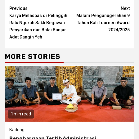
Continue
Previous
Next
Karya Melaspas di Pelinggih
Malam Penganugerahan 9
Reading
Ratu Ngurah Sakti Begawan
Tahun Bali Tourism Award
Penyarikan dan Balai Banjar
2024/2025
Adat Dangin Yeh
MORE STORIES
1 min read
Badung
Penghargaan Tertib Administrasi