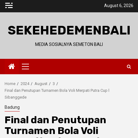
Skip
August 6, 2026
to
content
SEKEHEDEMENBALI
MEDIA SOSIALNYA SEMETON BALI
Primary
Menu
Home
2024
August
3
Final dan Penutupan Turnamen Bola Voli Merpati Putra Cup l
Sibanggede
Badung
Final dan Penutupan
Turnamen Bola Voli