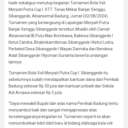
hadir sekaligus menutup kegiatan Turnamen Bola Voli
Merpati Putra Cup l STT. Tunas Mekar Banjar Senggu,
Sibanggede, Abiansemal Badung, Jumat (02/08/2024).
Turnamen yang berlangsung di Lapangan Merpati Putra
Banjar Senggu Sibanggede tersebut dihadiri oleh Camat
Abiansemal lB Putu Mas Arimbawa, Babinsa Sibanggede l
Ketut Candra, Bhabinkamtibmas Sibanggede l Ketut Lodra,
Perbekel Desa Sibanggede l Wayan Darmika dan Bendesa
Adat Sibanggede l Nyoman Surianta beserta undangan
lainnya.
Turnamen Bola Voli Merpati Putra Cup l Sibanggede itu
sebelumnya sudah mendapatkan bantuan dana dari Pemkab
Badung sebesar Rp 30 juta dan bantuan pribadi dari Sekda
Adi Arnawa sebesar Rp 5 juta.
“Saya mewakili Bupati dan atas nama Pemkab Badung tentu
menyambut baik dan sangat mengapresiasi atas
terselenggaranya kegiatan ini. Turnamen seperti ini akan
menumbuhkan bibit-bibit baru di bidang olahraga bola voli