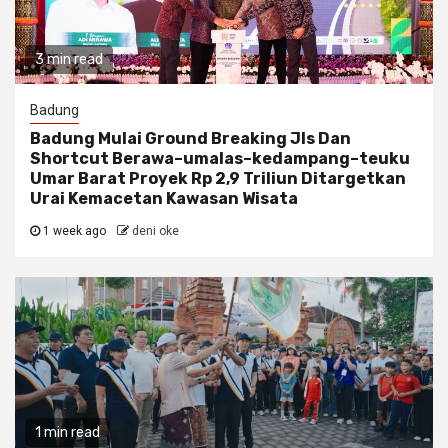
3 min read
Badung
Badung Mulai Ground Breaking Jls Dan
Shortcut Berawa–umalas–kedampang–teuku
Umar Barat Proyek Rp 2,9 Triliun Ditargetkan
Urai Kemacetan Kawasan Wisata
1 week ago
deni oke
1 min read