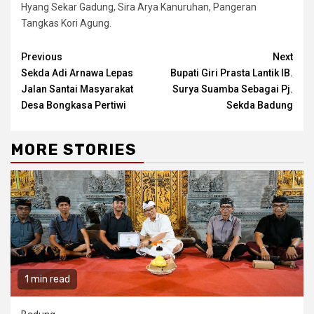
Hyang Sekar Gadung, Sira Arya Kanuruhan, Pangeran
Tangkas Kori Agung.
Continue
Previous
Next
Sekda Adi Arnawa Lepas
Bupati Giri Prasta Lantik IB.
Reading
Jalan Santai Masyarakat
Surya Suamba Sebagai Pj.
Desa Bongkasa Pertiwi
Sekda Badung
MORE STORIES
1 min read