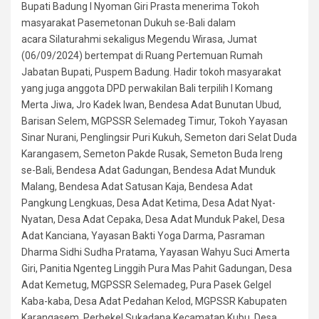
Bupati Badung I Nyoman Giri Prasta menerima Tokoh
masyarakat Pasemetonan Dukuh se-Bali dalam
acara Silaturahmi sekaligus Megendu Wirasa, Jumat
(06/09/2024) bertempat di Ruang Pertemuan Rumah
Jabatan Bupati, Puspem Badung. Hadir tokoh masyarakat
yang juga anggota DPD perwakilan Bali terpilih I Komang
Merta Jiwa, Jro Kadek Iwan, Bendesa Adat Bunutan Ubud,
Barisan Selem, MGPSSR Selemadeg Timur, Tokoh Yayasan
Sinar Nurani, Penglingsir Puri Kukuh, Semeton dari Selat Duda
Karangasem, Semeton Pakde Rusak, Semeton Buda Ireng
se-Bali, Bendesa Adat Gadungan, Bendesa Adat Munduk
Malang, Bendesa Adat Satusan Kaja, Bendesa Adat
Pangkung Lengkuas, Desa Adat Ketima, Desa Adat Nyat-
Nyatan, Desa Adat Cepaka, Desa Adat Munduk Pakel, Desa
Adat Kanciana, Yayasan Bakti Yoga Darma, Pasraman
Dharma Sidhi Sudha Pratama, Yayasan Wahyu Suci Amerta
Giri, Panitia Ngenteg Linggih Pura Mas Pahit Gadungan, Desa
Adat Kemetug, MGPSSR Selemadeg, Pura Pasek Gelgel
Kaba-kaba, Desa Adat Pedahan Kelod, MGPSSR Kabupaten
Karangasem, Perbekel Sukadana Kecamatan Kubu, Desa