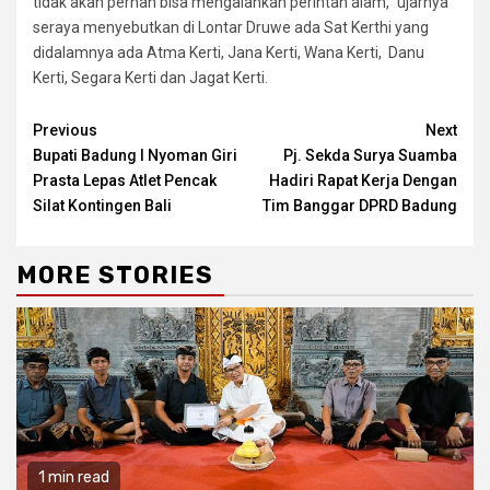
tidak akan pernah bisa mengalahkan perintah alam,” ujarnya
seraya menyebutkan di Lontar Druwe ada Sat Kerthi yang
didalamnya ada Atma Kerti, Jana Kerti, Wana Kerti, Danu
Kerti, Segara Kerti dan Jagat Kerti.
Continue
Previous
Next
Bupati Badung I Nyoman Giri
Pj. Sekda Surya Suamba
Reading
Prasta Lepas Atlet Pencak
Hadiri Rapat Kerja Dengan
Silat Kontingen Bali
Tim Banggar DPRD Badung
MORE STORIES
1 min read