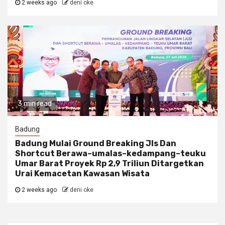
2 weeks ago
deni oke
3 min read
Badung
Badung Mulai Ground Breaking Jls Dan
Shortcut Berawa–umalas–kedampang–teuku
Umar Barat Proyek Rp 2,9 Triliun Ditargetkan
Urai Kemacetan Kawasan Wisata
2 weeks ago
deni oke