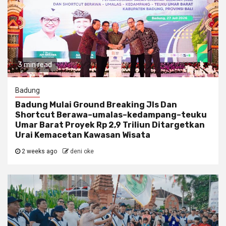
3 min read
Badung
Badung Mulai Ground Breaking Jls Dan
Shortcut Berawa–umalas–kedampang–teuku
Umar Barat Proyek Rp 2,9 Triliun Ditargetkan
Urai Kemacetan Kawasan Wisata
2 weeks ago
deni oke