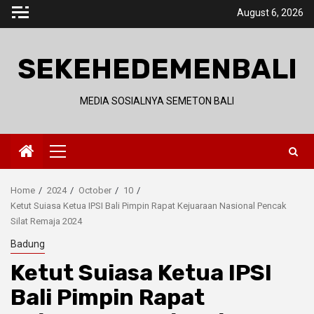
Skip
August 6, 2026
to
content
SEKEHEDEMENBALI
MEDIA SOSIALNYA SEMETON BALI
Primary
Menu
Home
2024
October
10
Ketut Suiasa Ketua IPSI Bali Pimpin Rapat Kejuaraan Nasional Pencak
Silat Remaja 2024
Badung
Ketut Suiasa Ketua IPSI
Bali Pimpin Rapat