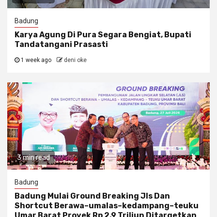
Badung
Karya Agung Di Pura Segara Bengiat, Bupati
Tandatangani Prasasti
1 week ago
deni oke
3 min read
Badung
Badung Mulai Ground Breaking Jls Dan
Shortcut Berawa–umalas–kedampang–teuku
Umar Barat Proyek Rp 2,9 Triliun Ditargetkan