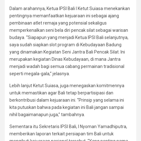
Dalam arahannya, Ketua IPSI Bali I Ketut Suiasa menekankan
pentingnya memanfaatkan kejuaraan ini sebagai ajang
pembinaan atlet remaja yang potensial sekaligus
memperkenalkan seni bela diri pencak silat sebagai warisan
budaya. “Siapapun yang menjadi Ketua IPSI Bali selanjutnya,
saya sudah siapkan slot program di Kebudayaan Badung
yang dinamakan Kegiatan Seni Jantra Bali Pencak Silat. Ini
merupakan kegiatan Dinas Kebudayaan, di mana Jantra
menjadi wadah bagi semua cabang permainan tradisional
seperti megala-gala,” jelasnya.
Lebih lanjut Ketut Suiasa, juga menegaskan komitmennya
untuk memastikan agar Bali tetap berpartisipasi dan
berkontribusi dalam kejuaraan ini. “Prinsip yang selama ini
kita putuskan bahwa pada kegiatan ini Bali jangan sampai
nihil bagaimanapun juga,” tambahnya.
Sementara itu Sekretaris IPSI Bali, I Nyoman Yamadhiputra,
memberikan laporan terkait persiapan tim Bali untuk
mengikuti kejuaraan nasional tersebut. “Yang penting nama