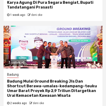
Karya Agung Di Pura Segara Bengiat, Bupati
Tandatangani Prasasti
1 week ago
deni oke
3 min read
Badung
Badung Mulai Ground Breaking Jls Dan
Shortcut Berawa–umalas–kedampang–teuku
Umar Barat Proyek Rp 2,9 Triliun Ditargetkan
Urai Kemacetan Kawasan Wisata
2 weeks ago
deni oke