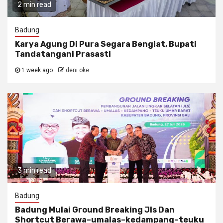
2 min read
Badung
Karya Agung Di Pura Segara Bengiat, Bupati
Tandatangani Prasasti
1 week ago
deni oke
3 min read
Badung
Badung Mulai Ground Breaking Jls Dan
Shortcut Berawa–umalas–kedampang–teuku