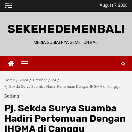
Skip
August 7, 2026
to
content
SEKEHEDEMENBALI
MEDIA SOSIALNYA SEMETON BALI
Primary
Menu
Home
2024
October
24
Pj. Sekda Surya Suamba Hadiri Pertemuan Dengan IHGMA di Canggu
Badung
Pj. Sekda Surya Suamba
Hadiri Pertemuan Dengan
IHGMA di Canggu