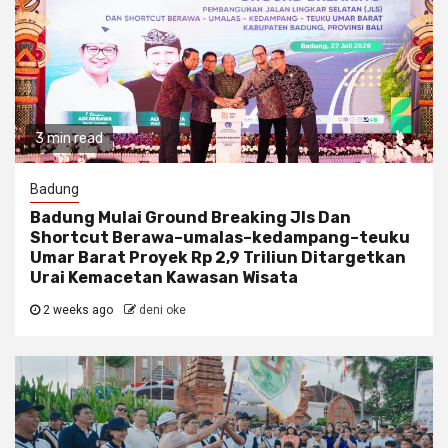
3 min read
Badung
Badung Mulai Ground Breaking Jls Dan
Shortcut Berawa–umalas–kedampang–teuku
Umar Barat Proyek Rp 2,9 Triliun Ditargetkan
Urai Kemacetan Kawasan Wisata
2 weeks ago
deni oke