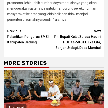
prasarana, lebih-lebih sumber daya manusianya yang akan
menggerakan sistemnya untuk mendorong perekonomian
masyarakat ke arah yang lebih baik dan tidak menjadi
penonton di rumahnya sendiri,” ujarnya
Continue
Previous
Next
Pelantikan Pengurus SMSI
Plt. Bupati Ketut Suiasa Hadiri
Reading
Kabupaten Badung
HUT Ke-50 STT. Eka Cita,
Banjar Undagi, Desa Mambal
MORE STORIES
1 min read