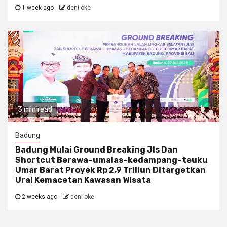
1 week ago
deni oke
3 min read
Badung
Badung Mulai Ground Breaking Jls Dan
Shortcut Berawa–umalas–kedampang–teuku
Umar Barat Proyek Rp 2,9 Triliun Ditargetkan
Urai Kemacetan Kawasan Wisata
2 weeks ago
deni oke