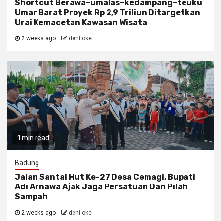
Shortcut Berawa–umalas–kedampang–teuku
Umar Barat Proyek Rp 2,9 Triliun Ditargetkan
Urai Kemacetan Kawasan Wisata
2 weeks ago
deni oke
1 min read
Badung
Jalan Santai Hut Ke-27 Desa Cemagi, Bupati
Adi Arnawa Ajak Jaga Persatuan Dan Pilah
Sampah
2 weeks ago
deni oke