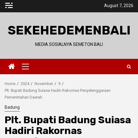
Skip
August 7, 2026
to
content
SEKEHEDEMENBALI
MEDIA SOSIALNYA SEMETON BALI
Primary
Menu
Home
2024
November
9
Plt. Bupati Badung Suiasa Hadiri Rakornas Penyelenggaraan
Pemerintahan Daerah
Badung
Plt. Bupati Badung Suiasa
Hadiri Rakornas