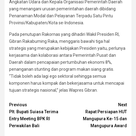
Angkatan Udara dan Kepala Organisasi Pemerintah Daerah
yang menangani urusan pemerintahan daerah dibidang
Penanaman Modal dan Pelayanan Terpadu Satu Pintu
Provinsi/Kabupaten/Kota se-Indonesia.
Pada penutupan Rakornas yang dihadiri Wakil Presiden RI,
Gibran Rakabuming Raka, menggaris bawahi tiga hal
strategis yang merupakan kebijakan Presiden yaitu, perlunya
kerjasama dan kolaborasi antara Pemerintah Pusat dan
Daerah dalam pencapaian pertumbuhan ekonomi 8%,
penanganan stunting dan program makan siang gratis.
“Tidak boleh ada lagi ego sektoral sehingga semua
komponen harus kompak dan bekerjasama untuk mencapai
tujuan strategis nasional,” jelas Wapres Gibran.
Continue
Previous
Next
Plt. Bupati Suiasa Terima
Rapat Persiapan HUT
Reading
Entry Meeting BPK RI
Mangupura Ke-15 dan
Perwakilan Bali
Mangupura Award