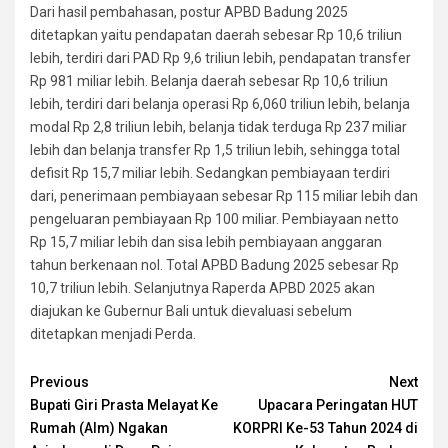
Dari hasil pembahasan, postur APBD Badung 2025
ditetapkan yaitu pendapatan daerah sebesar Rp 10,6 triliun
lebih, terdiri dari PAD Rp 9,6 triliun lebih, pendapatan transfer
Rp 981 miliar lebih. Belanja daerah sebesar Rp 10,6 triliun
lebih, terdiri dari belanja operasi Rp 6,060 triliun lebih, belanja
modal Rp 2,8 triliun lebih, belanja tidak terduga Rp 237 miliar
lebih dan belanja transfer Rp 1,5 triliun lebih, sehingga total
defisit Rp 15,7 miliar lebih. Sedangkan pembiayaan terdiri
dari, penerimaan pembiayaan sebesar Rp 115 miliar lebih dan
pengeluaran pembiayaan Rp 100 miliar. Pembiayaan netto
Rp 15,7 miliar lebih dan sisa lebih pembiayaan anggaran
tahun berkenaan nol. Total APBD Badung 2025 sebesar Rp
10,7 triliun lebih. Selanjutnya Raperda APBD 2025 akan
diajukan ke Gubernur Bali untuk dievaluasi sebelum
ditetapkan menjadi Perda.
Continue
Previous
Next
Bupati Giri Prasta Melayat Ke
Upacara Peringatan HUT
Reading
Rumah (Alm) Ngakan
KORPRI Ke-53 Tahun 2024 di