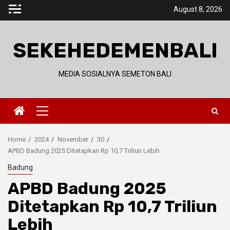
Skip
August 8, 2026
to
content
SEKEHEDEMENBALI
MEDIA SOSIALNYA SEMETON BALI
Primary
Menu
Home
2024
November
30
APBD Badung 2025 Ditetapkan Rp 10,7 Triliun Lebih
Badung
APBD Badung 2025
Ditetapkan Rp 10,7 Triliun
Lebih