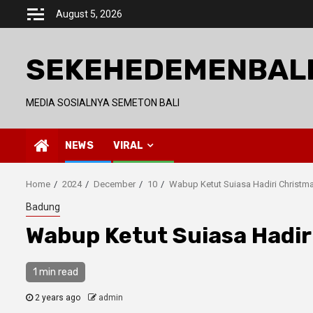
Skip
August 5, 2026
to
content
SEKEHEDEMENBAL
MEDIA SOSIALNYA SEMETON BALI
NEWS
VIRAL
Home
2024
December
10
Wabup Ketut Suiasa Hadiri Christma
Badung
Wabup Ketut Suiasa Hadir
1 min read
2 years ago
admin