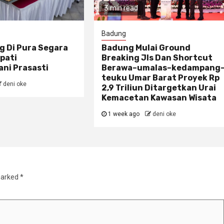
3 min read
Badung
g Di Pura Segara
Badung Mulai Ground
pati
Breaking Jls Dan Shortcut
ni Prasasti
Berawa–umalas–kedampang
teuku Umar Barat Proyek Rp
deni oke
2,9 Triliun Ditargetkan Urai
Kemacetan Kawasan Wisata
1 week ago
deni oke
marked
*