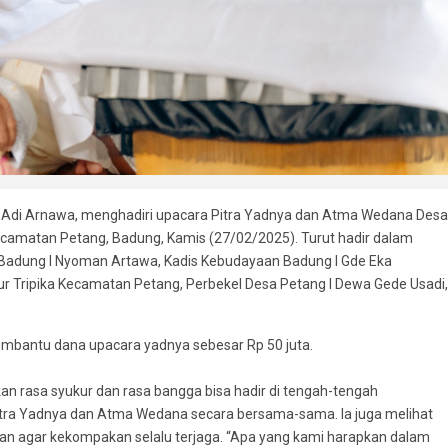
 Adi Arnawa, menghadiri upacara Pitra Yadnya dan Atma Wedana Desa
ecamatan Petang, Badung, Kamis (27/02/2025). Turut hadir dalam
 Badung I Nyoman Artawa, Kadis Kebudayaan Badung I Gde Eka
ur Tripika Kecamatan Petang, Perbekel Desa Petang I Dewa Gede Usadi,
mbantu dana upacara yadnya sebesar Rp 50 juta.
rasa syukur dan rasa bangga bisa hadir di tengah-tengah
tra Yadnya dan Atma Wedana secara bersama-sama. Ia juga melihat
n agar kekompakan selalu terjaga. “Apa yang kami harapkan dalam