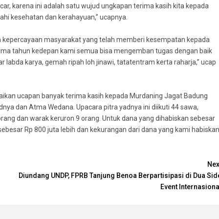
ar, karena ini adalah satu wujud ungkapan terima kasih kita kepada
erahi kesehatan dan kerahayuan,” ucapnya.
an kepercayaan masyarakat yang telah memberi kesempatan kepada
lima tahun kedepan kami semua bisa mengemban tugas dengan baik
labda karya, gemah ripah loh jinawi, tatatentram kerta raharja,” ucap
ikan ucapan banyak terima kasih kepada Murdaning Jagat Badung
nya dan Atma Wedana. Upacara pitra yadnya ini diikuti 44 sawa,
orang dan warak keruron 9 orang. Untuk dana yang dihabiskan sebesar
g sebesar Rp 800 juta lebih dan kekurangan dari dana yang kami habiska
Nex
Diundang UNDP, FPRB Tanjung Benoa Berpartisipasi di Dua Sid
Event Internasiona