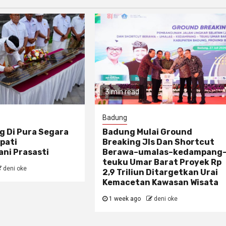
3 min read
Badung
g Di Pura Segara
Badung Mulai Ground
pati
Breaking Jls Dan Shortcut
ni Prasasti
Berawa–umalas–kedampang
teuku Umar Barat Proyek Rp
deni oke
2,9 Triliun Ditargetkan Urai
Kemacetan Kawasan Wisata
1 week ago
deni oke