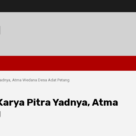
I
a Yadnya, Atma Wedana Desa Adat Petang
Karya Pitra Yadnya, Atma
g