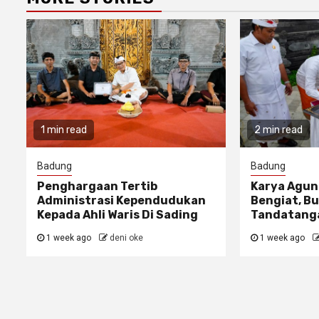
1 min read
2 min read
Badung
Badung
Penghargaan Tertib
Karya Agun
Administrasi Kependudukan
Bengiat, Bu
Kepada Ahli Waris Di Sading
Tandatanga
1 week ago
deni oke
1 week ago