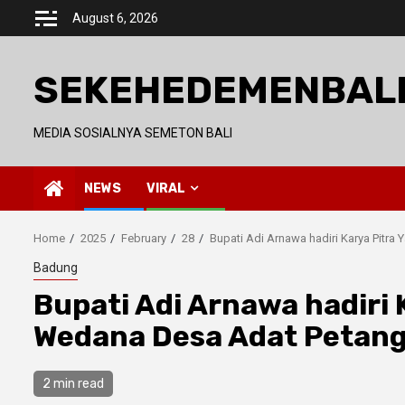
Skip
August 6, 2026
to
content
SEKEHEDEMENBAL
MEDIA SOSIALNYA SEMETON BALI
NEWS
VIRAL
Home
2025
February
28
Bupati Adi Arnawa hadiri Karya Pitr
Badung
Bupati Adi Arnawa hadiri 
Wedana Desa Adat Petan
2 min read