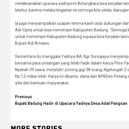
melaksanakan upacara yadnya ini Astungkara bisa berjalan lanc
leluhur, karena melalui kegiatan ini semoga kita selalu dianug
Ia juga menyampaikan ucapan terima kasih atas dukungan d
Adi-Cipta untuk bisa memimpin Kabupaten Badung. “Semoga 
untuk memimpin Kabupaten Badung supaya bisa berjalan lancar 
Bupati Adi Arnawa.
Sementara itu manggala Yadnya AA. Ngr Suryajaya menyampa
bersama para undangan yang telah hadir dalam karya Pitra Yad
Nyekah 39 sawa, metatah/ potong gigi 38 orang, Ngelungah 2 
Rp 1,5 miliar lebih. Karya ini dibantu dana dari APBDes Petan
ada dari bantuan masyarakat.
Continue
Previous
Bupati Badung Hadir di Upacara Yadnya Desa Adat Pangsan
Reading
MORE STORIES