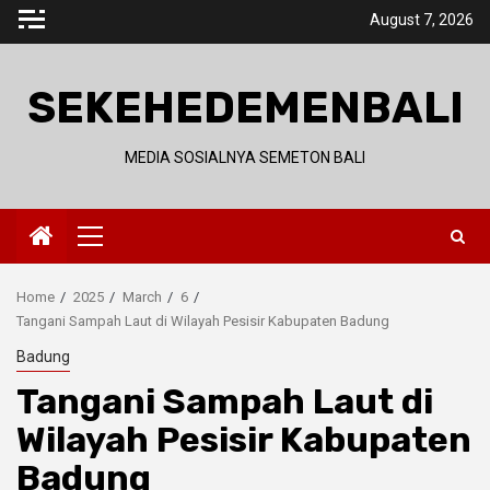
Skip
August 7, 2026
to
content
SEKEHEDEMENBALI
MEDIA SOSIALNYA SEMETON BALI
Primary
Menu
Home
2025
March
6
Tangani Sampah Laut di Wilayah Pesisir Kabupaten Badung
Badung
Tangani Sampah Laut di
Wilayah Pesisir Kabupaten
Badung