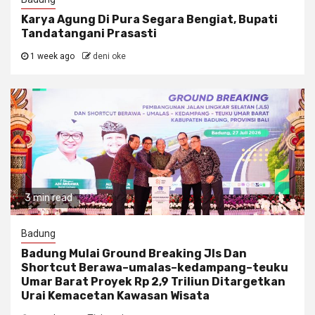
Karya Agung Di Pura Segara Bengiat, Bupati
Tandatangani Prasasti
1 week ago
deni oke
3 min read
Badung
Badung Mulai Ground Breaking Jls Dan
Shortcut Berawa–umalas–kedampang–teuku
Umar Barat Proyek Rp 2,9 Triliun Ditargetkan
Urai Kemacetan Kawasan Wisata