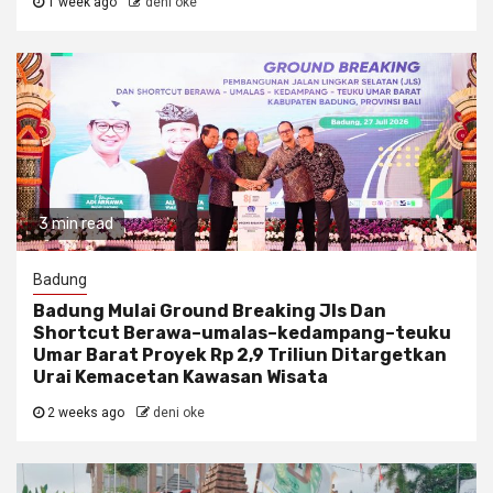
1 week ago
deni oke
3 min read
Badung
Badung Mulai Ground Breaking Jls Dan
Shortcut Berawa–umalas–kedampang–teuku
Umar Barat Proyek Rp 2,9 Triliun Ditargetkan
Urai Kemacetan Kawasan Wisata
2 weeks ago
deni oke