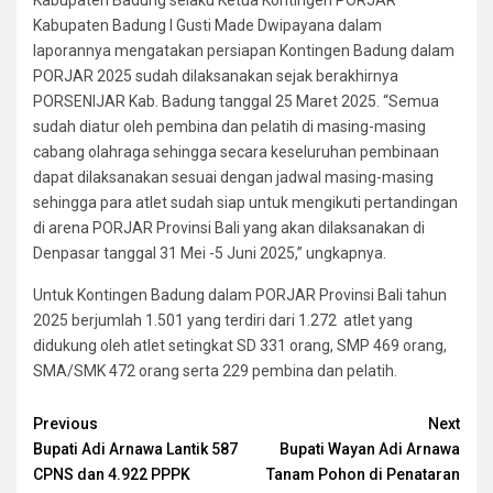
Kabupaten Badung I Gusti Made Dwipayana dalam
laporannya mengatakan persiapan Kontingen Badung dalam
PORJAR 2025 sudah dilaksanakan sejak berakhirnya
PORSENIJAR Kab. Badung tanggal 25 Maret 2025. “Semua
sudah diatur oleh pembina dan pelatih di masing-masing
cabang olahraga sehingga secara keseluruhan pembinaan
dapat dilaksanakan sesuai dengan jadwal masing-masing
sehingga para atlet sudah siap untuk mengikuti pertandingan
di arena PORJAR Provinsi Bali yang akan dilaksanakan di
Denpasar tanggal 31 Mei -5 Juni 2025,” ungkapnya.
Untuk Kontingen Badung dalam PORJAR Provinsi Bali tahun
2025 berjumlah 1.501 yang terdiri dari 1.272 atlet yang
didukung oleh atlet setingkat SD 331 orang, SMP 469 orang,
SMA/SMK 472 orang serta 229 pembina dan pelatih.
Continue
Previous
Next
Bupati Adi Arnawa Lantik 587
Bupati Wayan Adi Arnawa
Reading
CPNS dan 4.922 PPPK
Tanam Pohon di Penataran