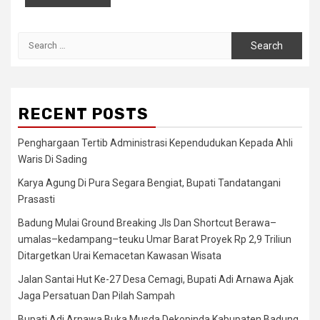
Search
for:
RECENT POSTS
Penghargaan Tertib Administrasi Kependudukan Kepada Ahli
Waris Di Sading
Karya Agung Di Pura Segara Bengiat, Bupati Tandatangani
Prasasti
Badung Mulai Ground Breaking Jls Dan Shortcut Berawa–
umalas–kedampang–teuku Umar Barat Proyek Rp 2,9 Triliun
Ditargetkan Urai Kemacetan Kawasan Wisata
Jalan Santai Hut Ke-27 Desa Cemagi, Bupati Adi Arnawa Ajak
Jaga Persatuan Dan Pilah Sampah
Bupati Adi Arnawa Buka Musda Dekopinda Kabupaten Badung