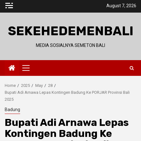
Skip
August 7, 2026
to
content
SEKEHEDEMENBALI
MEDIA SOSIALNYA SEMETON BALI
Primary
Menu
Home
2025
May
28
Bupati Adi Arnawa Lepas Kontingen Badung Ke PORJAR Provinsi Bali
2025
Badung
Bupati Adi Arnawa Lepas
Kontingen Badung Ke