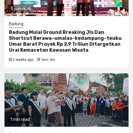
3 min read
Badung
Badung Mulai Ground Breaking Jls Dan
Shortcut Berawa–umalas–kedampang–teuku
Umar Barat Proyek Rp 2,9 Triliun Ditargetkan
Urai Kemacetan Kawasan Wisata
2 weeks ago
deni oke
1 min read