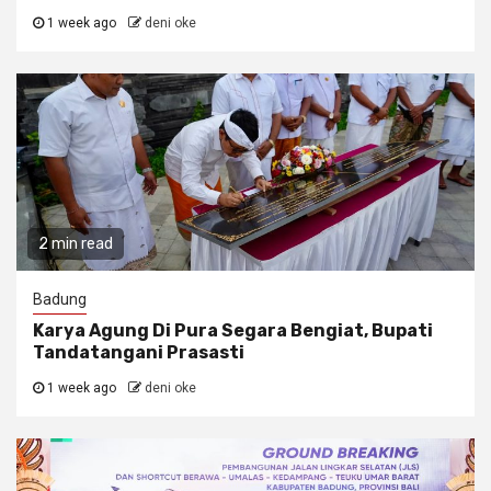
1 week ago
deni oke
2 min read
Badung
Karya Agung Di Pura Segara Bengiat, Bupati
Tandatangani Prasasti
1 week ago
deni oke