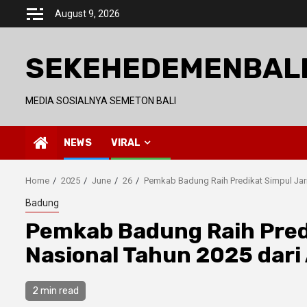
Skip
August 9, 2026
to
content
SEKEHEDEMENBAL
MEDIA SOSIALNYA SEMETON BALI
NEWS
VIRAL
Home
2025
June
26
Pemkab Badung Raih Predikat Simpul Jari
Badung
Pemkab Badung Raih Predi
Nasional Tahun 2025 dari
2 min read