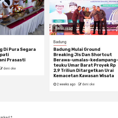
3 min read
Badung
g Di Pura Segara
Badung Mulai Ground
pati
Breaking Jls Dan Shortcut
ni Prasasti
Berawa–umalas–kedampang
teuku Umar Barat Proyek Rp
deni oke
2,9 Triliun Ditargetkan Urai
Kemacetan Kawasan Wisata
2 weeks ago
deni oke
marked
*