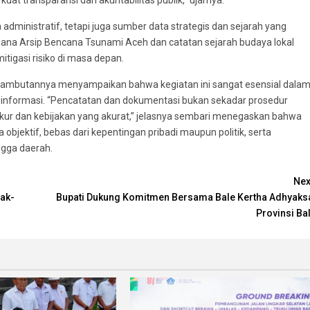
t transparansi dan akuntabilitas publik,” ujarnya.
dministratif, tetapi juga sumber data strategis dan sejarah yang
ana Arsip Bencana Tsunami Aceh dan catatan sejarah budaya lokal
tigasi risiko di masa depan.
 sambutannya menyampaikan bahwa kegiatan ini sangat esensial dala
 informasi. “Pencatatan dan dokumentasi bukan sekadar prosedur
ukur dan kebijakan yang akurat,” jelasnya sembari menegaskan bahwa
 objektif, bebas dari kepentingan pribadi maupun politik, serta
ingga daerah.
Nex
ak-
Bupati Dukung Komitmen Bersama Bale Kertha Adhyaks
Provinsi Bal