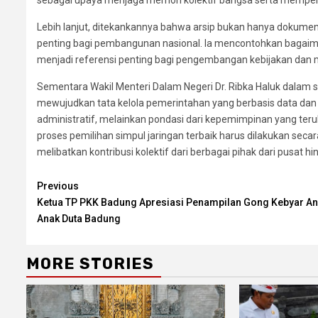
sebagai upaya menjaga memori kolektif bangsa serta memperkua
Lebih lanjut, ditekankannya bahwa arsip bukan hanya dokumen a
penting bagi pembangunan nasional. Ia mencontohkan bagaim
menjadi referensi penting bagi pengembangan kebijakan dan mi
Sementara Wakil Menteri Dalam Negeri Dr. Ribka Haluk dalam
mewujudkan tata kelola pemerintahan yang berbasis data dan
administratif, melainkan pondasi dari kepemimpinan yang ter
proses pemilihan simpul jaringan terbaik harus dilakukan secara
melibatkan kontribusi kolektif dari berbagai pihak dari pusat h
Continue
Previous
Ketua TP PKK Badung Apresiasi Penampilan Gong Kebyar An
Reading
Anak Duta Badung
MORE STORIES