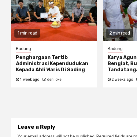
1 min read
2 min read
Badung
Badung
Penghargaan Tertib
Karya Agun
Administrasi Kependudukan
Bengiat, Bu
Kepada Ahli Waris Di Sading
Tandatanga
1 week ago
deni oke
2 weeks ago
Leave a Reply
Your email address will not be published.
Required fields are 