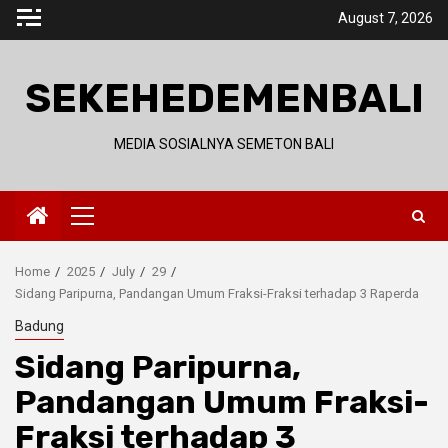
Skip
August 7, 2026
to
content
SEKEHEDEMENBALI
MEDIA SOSIALNYA SEMETON BALI
Primary
Menu
Home
2025
July
29
Sidang Paripurna, Pandangan Umum Fraksi-Fraksi terhadap 3 Raperda
Badung
Sidang Paripurna,
Pandangan Umum Fraksi-
Fraksi terhadap 3