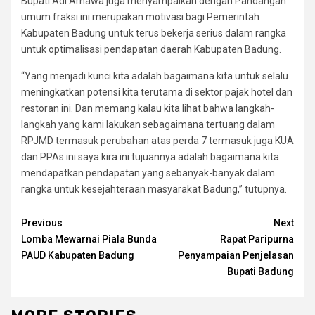
Bupati Adi Arnawa juga menyampaikan dengan Pandangan
umum fraksi ini merupakan motivasi bagi Pemerintah
Kabupaten Badung untuk terus bekerja serius dalam rangka
untuk optimalisasi pendapatan daerah Kabupaten Badung.
“Yang menjadi kunci kita adalah bagaimana kita untuk selalu
meningkatkan potensi kita terutama di sektor pajak hotel dan
restoran ini. Dan memang kalau kita lihat bahwa langkah-
langkah yang kami lakukan sebagaimana tertuang dalam
RPJMD termasuk perubahan atas perda 7 termasuk juga KUA
dan PPAs ini saya kira ini tujuannya adalah bagaimana kita
mendapatkan pendapatan yang sebanyak-banyak dalam
rangka untuk kesejahteraan masyarakat Badung,” tutupnya.
Continue
Previous
Next
Lomba Mewarnai Piala Bunda
Rapat Paripurna
Reading
PAUD Kabupaten Badung
Penyampaian Penjelasan
Bupati Badung