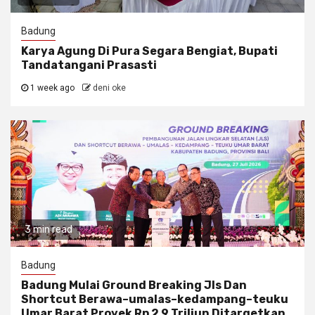
Badung
Karya Agung Di Pura Segara Bengiat, Bupati
Tandatangani Prasasti
1 week ago
deni oke
3 min read
Badung
Badung Mulai Ground Breaking Jls Dan
Shortcut Berawa–umalas–kedampang–teuku
Umar Barat Proyek Rp 2,9 Triliun Ditargetkan