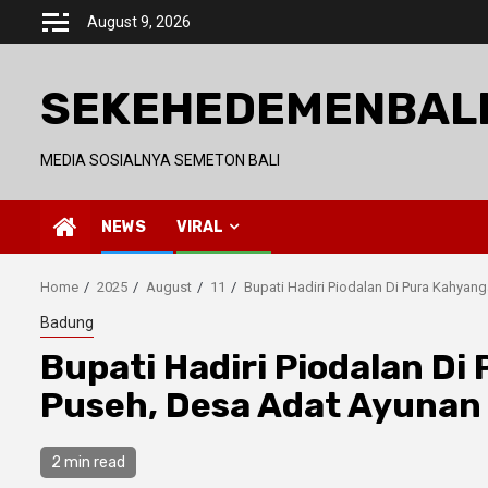
Skip
August 9, 2026
to
content
SEKEHEDEMENBAL
MEDIA SOSIALNYA SEMETON BALI
NEWS
VIRAL
Home
2025
August
11
Bupati Hadiri Piodalan Di Pura Kahya
Badung
Bupati Hadiri Piodalan D
Puseh, Desa Adat Ayunan
2 min read