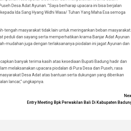
seh Desa Adat Ayunan. ”Saya berharap upacara ini bisa berjalan
ita kepada Ida Sang Hyang Widhi Wasa/ Tuhan Yang Maha Esa semoga
ah-tengah masyarakat tidak lain untuk meringankan beban masyarakat
at peduli dan sayang serta memperhatikan krama Banjar Adat Ayunan
dah-mudahan juga dengan terlaksananya piodalan ini jagat Ayunan dan
apkan banyak terima kasih atas kesediaan Bupati Badung hadir dan
am melaksanakan upacara piodalan di Pura Desa dan Puseh, rasa
 masyarakat Desa Adat atas bantuan serta dukungan yang diberikan
lan lancar,” ungkapnya.
Nex
Entry Meeting Bpk Perwakilan Bali Di Kabupaten Badun