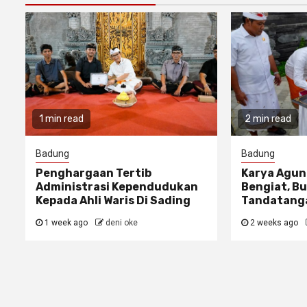
1 min read
2 min read
Badung
Badung
Penghargaan Tertib
Karya Agun
Administrasi Kependudukan
Bengiat, Bu
Kepada Ahli Waris Di Sading
Tandatanga
1 week ago
deni oke
2 weeks ago