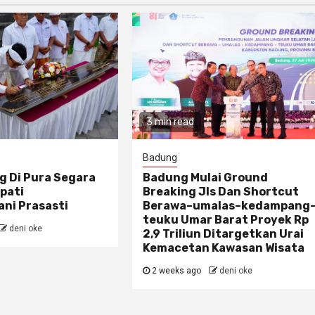
3 min read
Badung
g Di Pura Segara
Badung Mulai Ground
pati
Breaking Jls Dan Shortcut
ni Prasasti
Berawa–umalas–kedampang
teuku Umar Barat Proyek Rp
deni oke
2,9 Triliun Ditargetkan Urai
Kemacetan Kawasan Wisata
2 weeks ago
deni oke