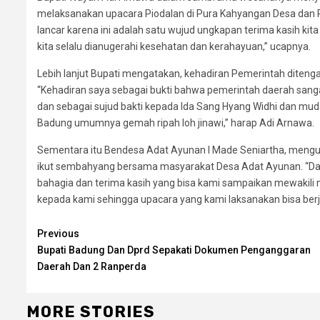
melaksanakan upacara Piodalan di Pura Kahyangan Desa dan Pu
lancar karena ini adalah satu wujud ungkapan terima kasih k
kita selalu dianugerahi kesehatan dan kerahayuan,” ucapnya.
Lebih lanjut Bupati mengatakan, kehadiran Pemerintah diteng
“Kehadiran saya sebagai bukti bahwa pemerintah daerah sang
dan sebagai sujud bakti kepada Ida Sang Hyang Widhi dan mu
Badung umumnya gemah ripah loh jinawi,” harap Adi Arnawa.
Sementara itu Bendesa Adat Ayunan I Made Seniartha, menguc
ikut sembahyang bersama masyarakat Desa Adat Ayunan. “Dal
bahagia dan terima kasih yang bisa kami sampaikan mewakili
kepada kami sehingga upacara yang kami laksanakan bisa berja
Continue
Previous
Bupati Badung Dan Dprd Sepakati Dokumen Penganggaran
Reading
Daerah Dan 2 Ranperda
MORE STORIES