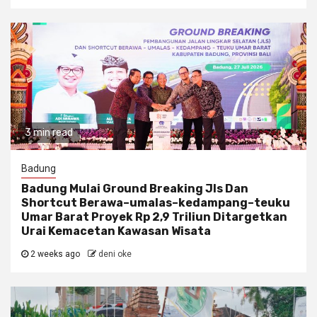
3 min read
Badung
Badung Mulai Ground Breaking Jls Dan
Shortcut Berawa–umalas–kedampang–teuku
Umar Barat Proyek Rp 2,9 Triliun Ditargetkan
Urai Kemacetan Kawasan Wisata
2 weeks ago
deni oke