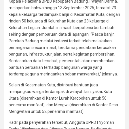
Kepala Pelaksana BPBD Kabupaten Badung, I Wayan Darma,
melaporkan bahwa hingga 13 September 2025, tercatat 73
kepala keluarga terdampak banjir di Kecamatan Kuta, dengan
rincian 50 keluarga di Kelurahan Kuta dan 23 keluarga di
Kelurahan Legian. Jumlah ini masih berpotensi bertambah
seiring dengan pembaruan data di lapangan. “Pasca banjir,
Pemkab Badung melalui instansi terkait telah melakukan
penanganan secara masif, terutama pendataan kerusakan
bangunan, infrastruktur jalan, serta kegiatan pembersihan.
Berdasarkan data tersebut, pemerintah akan memberikan
bantuan perbaikan terhadap bangunan warga yang
terdampak guna meringankan beban masyarakat,” jelasnya.
Selain di Kecamatan Kuta, distribusi bantuan juga
menjangkau warga terdampak di wilayah lain, yakni; Kuta
Utara (diserahkan di Kantor Lurah Kerobokan untuk 50
penerima manfaat), dan Mengwi (diserahkan di Kantor Desa
Mengwitani untuk 52 penerima manfaat).
Hadir pada penyerahan tersebut, Anggota DPRD I Nyoman
Graha Wicaksana dan I Wayan Puspa Negara, Kadiskes dr.