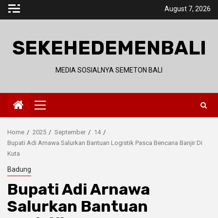
Skip
August 7, 2026
to
content
SEKEHEDEMENBALI
MEDIA SOSIALNYA SEMETON BALI
Primary
Menu
Home
2025
September
14
Bupati Adi Arnawa Salurkan Bantuan Logistik Pasca Bencana Banjir Di
Kuta
Badung
Bupati Adi Arnawa
Salurkan Bantuan