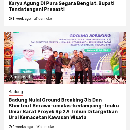
Karya Agung Di Pura Segara Bengiat, Bupati
Tandatangani Prasasti
1 week ago
deni oke
3 min read
Badung
Badung Mulai Ground Breaking Jls Dan
Shortcut Berawa–umalas–kedampang–teuku
Umar Barat Proyek Rp 2,9 Triliun Ditargetkan
Urai Kemacetan Kawasan Wisata
2 weeks ago
deni oke