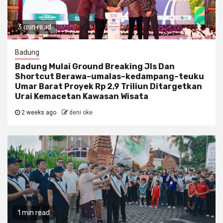
3 min read
Badung
Badung Mulai Ground Breaking Jls Dan
Shortcut Berawa–umalas–kedampang–teuku
Umar Barat Proyek Rp 2,9 Triliun Ditargetkan
Urai Kemacetan Kawasan Wisata
2 weeks ago
deni oke
1 min read