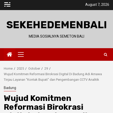
Skip
August 7, 2026
to
content
SEKEHEDEMENBALI
MEDIA SOSIALNYA SEMETON BALI
Primary
Menu
Home
2025
October
29
Wujud Komitmen Reformasi Birokrasi Digital Di Badung Adi Arnawa
Tinjau Layanan “Kontak Bupati” dan Pengembangan CCTV Analitik
Badung
Wujud Komitmen
Reformasi Birokrasi