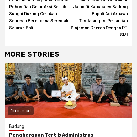
Reading
Pohon Dan Gelar Aksi Bersih
Jalan Di Kabupaten Badung
Sungai Dukung Gerakan
Bupati Adi Arnawa
Semesta Berencana Serentak
Tandatangani Perjanjian
Seluruh Bali
Pinjaman Daerah Dengan PT.
SMI
MORE STORIES
1 min read
Badung
Penghargaan Tertib Administrasi