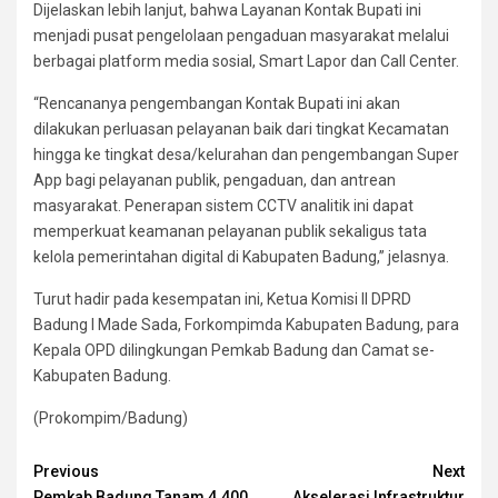
Dijelaskan lebih lanjut, bahwa Layanan Kontak Bupati ini
menjadi pusat pengelolaan pengaduan masyarakat melalui
berbagai platform media sosial, Smart Lapor dan Call Center.
“Rencananya pengembangan Kontak Bupati ini akan
dilakukan perluasan pelayanan baik dari tingkat Kecamatan
hingga ke tingkat desa/kelurahan dan pengembangan Super
App bagi pelayanan publik, pengaduan, dan antrean
masyarakat. Penerapan sistem CCTV analitik ini dapat
memperkuat keamanan pelayanan publik sekaligus tata
kelola pemerintahan digital di Kabupaten Badung,” jelasnya.
Turut hadir pada kesempatan ini, Ketua Komisi II DPRD
Badung I Made Sada, Forkompimda Kabupaten Badung, para
Kepala OPD dilingkungan Pemkab Badung dan Camat se-
Kabupaten Badung.
(Prokompim/Badung)
Continue
Previous
Next
Pemkab Badung Tanam 4.400
Akselerasi Infrastruktur