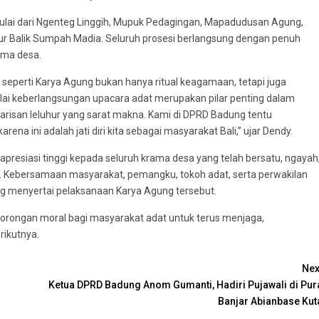
ulai dari Ngenteg Linggih, Mupuk Pedagingan, Mapadudusan Agung,
 Balik Sumpah Madia. Seluruh prosesi berlangsung dengan penuh
ama desa.
eperti Karya Agung bukan hanya ritual keagamaan, tetapi juga
enilai keberlangsungan upacara adat merupakan pilar penting dalam
arisan leluhur yang sarat makna. Kami di DPRD Badung tentu
a ini adalah jati diri kita sebagai masyarakat Bali,” ujar Dendy.
esiasi tinggi kepada seluruh krama desa yang telah bersatu, ngayah
 Kebersamaan masyarakat, pemangku, tokoh adat, serta perwakilan
g menyertai pelaksanaan Karya Agung tersebut.
 dorongan moral bagi masyarakat adat untuk terus menjaga,
rikutnya.
Nex
Ketua DPRD Badung Anom Gumanti, Hadiri Pujawali di Pur
Banjar Abianbase Kut