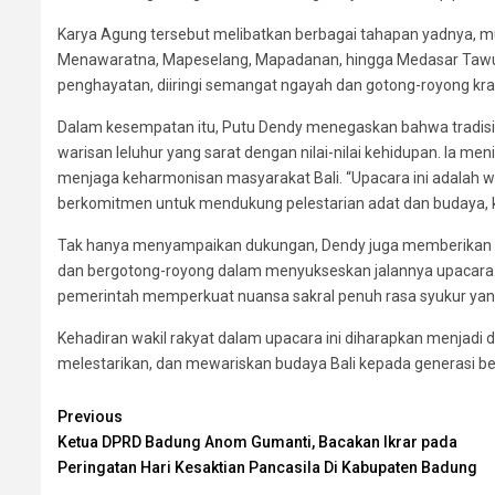
Karya Agung tersebut melibatkan berbagai tahapan yadnya, m
Menawaratna, Mapeselang, Mapadanan, hingga Medasar Tawur
penghayatan, diiringi semangat ngayah dan gotong-royong kr
Dalam kesempatan itu, Putu Dendy menegaskan bahwa tradisi s
warisan leluhur yang sarat dengan nilai-nilai kehidupan. Ia m
menjaga keharmonisan masyarakat Bali. “Upacara ini adalah w
berkomitmen untuk mendukung pelestarian adat dan budaya, karen
Tak hanya menyampaikan dukungan, Dendy juga memberikan apr
dan bergotong-royong dalam menyukseskan jalannya upacara.
pemerintah memperkuat nuansa sakral penuh rasa syukur yan
Kehadiran wakil rakyat dalam upacara ini diharapkan menjadi
melestarikan, dan mewariskan budaya Bali kepada generasi be
Continue
Previous
Ketua DPRD Badung Anom Gumanti, Bacakan Ikrar pada
Reading
Peringatan Hari Kesaktian Pancasila Di Kabupaten Badung