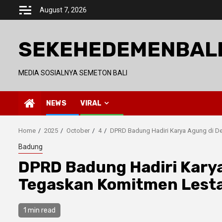
Skip
August 7, 2026
to
content
SEKEHEDEMENBAL
MEDIA SOSIALNYA SEMETON BALI
NEWS
VIRAL
Home
2025
October
4
DPRD Badung Hadiri Karya Agung di De
Badung
DPRD Badung Hadiri Karya
Tegaskan Komitmen Lesta
1 min read