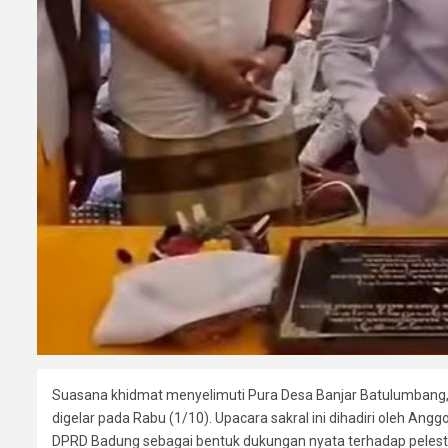
Suasana khidmat menyelimuti Pura Desa Banjar Batulumbang,
digelar pada Rabu (1/10). Upacara sakral ini dihadiri oleh An
DPRD Badung sebagai bentuk dukungan nyata terhadap pelesta