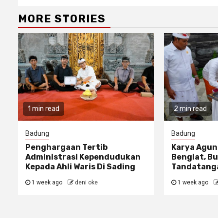
MORE STORIES
1 min read
2 min read
Badung
Badung
Penghargaan Tertib
Karya Agun
Administrasi Kependudukan
Bengiat, Bu
Kepada Ahli Waris Di Sading
Tandatanga
1 week ago
deni oke
1 week ago