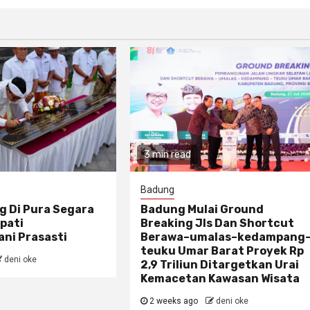
3 min read
Badung
g Di Pura Segara
Badung Mulai Ground
pati
Breaking Jls Dan Shortcut
ni Prasasti
Berawa–umalas–kedampang
teuku Umar Barat Proyek Rp
deni oke
2,9 Triliun Ditargetkan Urai
Kemacetan Kawasan Wisata
2 weeks ago
deni oke