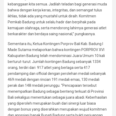
kebanggaan kita semua. Jadilah teladan bagi generasi muda
bahwa dengan kerja keras, integritas, dan semangat tulus
ikhlas, tidak ada yang mustahil untuk diraih. Komitmen
Pemkab Badung untuk selalu hadir dan berpihak pada
kemajuan olahraga, serta mendorong lahirnya generasi atlet
berkarakter dan berdaya saing nasional,” pungkasnya.
Sementara itu, Ketua Kontingen Porprov Bali Kab. Badung I
Made Sutama melaporkan bahwa kontingen PORPROV XVI
Kabupaten Badung telah mendominasi Juara Umum 10 kali
berturut-turut. Jumlah kontingen Badung sebanyak 1334
orang, terdiri dari 917 atlet yang berlaga serta 417
pendamping dan official dengan perolehan medali sebanyak
469 medali dengan rincian 191 medali emas, 130 medali
perak dan 148 medali perunggu. “Pencapaian tersebut
menempatkan Badung sebagai benteng terkuat di Provinsi
Bali sekaligus menentukan sebagai juara abadi. Keberhasilan
yang diperoleh merupakan buah dari sinergi luar biasa
dengan bonus yang diserahkan merupakan wujud komitmen
dan apresiasi bapak Bupati Badung serta bukti perjuangan