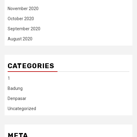
November 2020
October 2020
September 2020
August 2020
CATEGORIES
1
Badung
Denpasar
Uncategorized
META