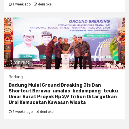
1 week ago
deni oke
3 min read
Badung
Badung Mulai Ground Breaking Jls Dan
Shortcut Berawa–umalas–kedampang–teuku
Umar Barat Proyek Rp 2,9 Triliun Ditargetkan
Urai Kemacetan Kawasan Wisata
2 weeks ago
deni oke