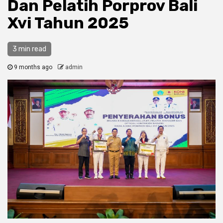
Dan Pelatih Porprov Bali
Xvi Tahun 2025
3 min read
9 months ago
admin