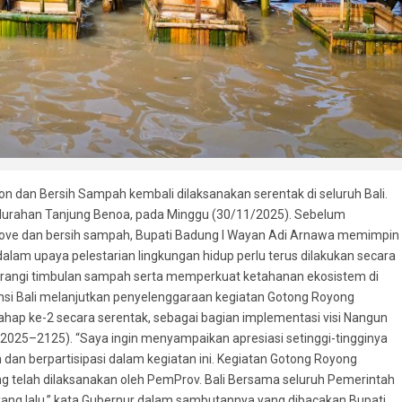
dan Bersih Sampah kembali dilaksanakan serentak di seluruh Bali.
elurahan Tanjung Benoa, pada Minggu (30/11/2025). Sebelum
ove dan bersih sampah, Bupati Badung I Wayan Adi Arnawa memimpin
am upaya pelestarian lingkungan hidup perlu terus dilakukan secara
rangi timbulan sampah serta memperkuat ketahanan ekosistem di
insi Bali melanjutkan penyelenggaraan kegiatan Gotong Royong
p ke-2 secara serentak, sebagai bagian implementasi visi Nangun
(2025–2125). “Saya ingin menyampaikan apresiasi setinggi-tingginya
dan berpartisipasi dalam kegiatan ini. Kegiatan Gotong Royong
telah dilaksanakan oleh PemProv. Bali Bersama seluruh Pemerintah
yang lalu,” kata Gubernur dalam sambutannya yang dibacakan Bupati