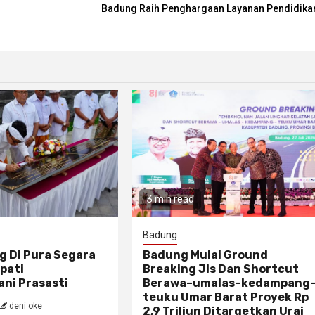
Badung Raih Penghargaan Layanan Pendidika
3 min read
Badung
g Di Pura Segara
Badung Mulai Ground
pati
Breaking Jls Dan Shortcut
ni Prasasti
Berawa–umalas–kedampang
teuku Umar Barat Proyek Rp
deni oke
2,9 Triliun Ditargetkan Urai