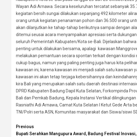
Wayan Adi Arnawa. Secara keseluruhan tercatat sebanyak 35.7
kegiatan bersih sungai dilakukan sepanjang 492 kilometer alira
orang untuk kegiatan penanaman pohon dan 36.500 orang untu
akan dilanjutkan ke tahap-tahap berikutnya sampai dengan ala
ditemui seusai acara menyampaikan apresiasi serta dukungan pen
seluruh Pemerintah Kabupaten/Kota se-Bali. Dijelaskan bahw
penting untuk dilakukan bersama, apalagi kawasan Manggrove 
melakukan pemantuan secara spontan terkait dengan kondisi ma
cukup bagus, namun yang paling penting juga harus kita pelihar
kawasan ini, karena kawasan ini menjadi salah satu kawasan ya
kawasan ini akan tetap terjaga kebersihannya dan keindahann
kira Bali yang merupakan salah satu daerah destinasi internasio
DPRD Kabupaten Badung Dapil Kuta Selatan, Forkompinda Prov
Bali dan Pemkab Badung, Kepala Instansi Vertikal dilingkung
Rasniathi Adi Arnawa, Camat Kuta Selatan I Ketut Gede Arta b
TNI/Polri serta ASN, Komunitas masyarakat dan Siswa/siswi
Continue
Previous
Bupati Serahkan Mangupura Award, Badung Festival Inovasi,