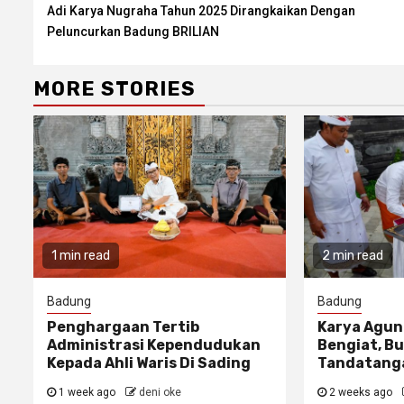
Reading
Adi Karya Nugraha Tahun 2025 Dirangkaikan Dengan
Peluncurkan Badung BRILIAN
MORE STORIES
1 min read
2 min read
Badung
Badung
Penghargaan Tertib
Karya Agun
Administrasi Kependudukan
Bengiat, Bu
Kepada Ahli Waris Di Sading
Tandatanga
1 week ago
deni oke
2 weeks ago