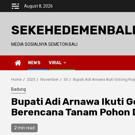
Skip
August 8, 2026
to
content
SEKEHEDEMENBAL
MEDIA SOSIALNYA SEMETON BALI
NEWS
VIRAL
Home
2025
November
30
Bupati Adi Arnawa Ikuti Gotong R
Badung
Bupati Adi Arnawa Ikuti 
Berencana Tanam Pohon 
2 min read