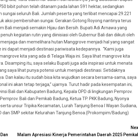
50 bibit pohon telah ditanam pada lahan 591 hektar, sedangkan
n sungai seluruh Bali. Jumlah peserta yang terlibat mencapai 29.221
k aksi pembersihan sungai. Gerakan Gotong Royong nantinya terus
m Bali menjadi semakin Hijau dan Bersih. Bupati Adi Arnawa yang
uh kegiatan rutin yang diinisiasi oleh Gubernur Bali dan diikuti oleh
a menjaga dan memelihara hutan Manggrove menjadi hal yang sangat
ini dapat menjadi destinasi pariwisata kedepannya. “Kami juga
ngrove kita yang ada di Telaga Waja ini. Saya lihat mangrove kita
a. Disamping itu, saya selaku Bupati juga ada inspirasi untuk menata
ng saya lihat punya potensi untuk menjadi destinasi. Setidaknya
ya. Dan kalau itu sudah bisa kita wujudkan secara bersama-sama, saya
nal ini akan tetap terjaga,” ujarnya. Turut hadir pada kesempatan ini,
insi Bali dan Kabupaten Badung, Kepala OPD di lingkungan Pemprov.
an Pemprov. Bali dan Pemkab Badung, Ketua TP. PKK Badung, Nyonya
eserta unsur Tripika Kecamatan, Lurah Tanjung Benoa I Wayan Sudiana,
 SD dan SMP sekitar Kelurahan Tanjung Benoa.(Prokompim/Badung)
Nex
 Dan
Malam Apresiasi Kinerja Pemerintahan Daerah 2025 Pemka