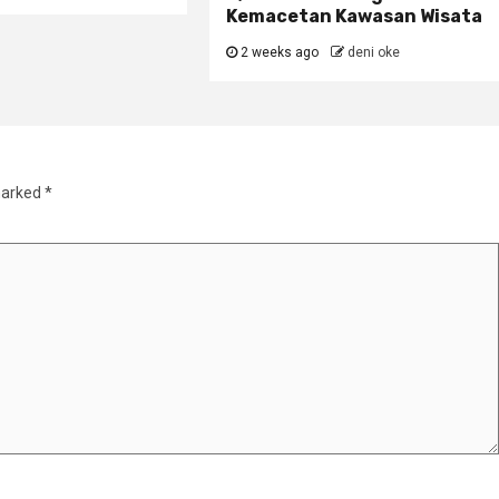
Kemacetan Kawasan Wisata
2 weeks ago
deni oke
marked
*