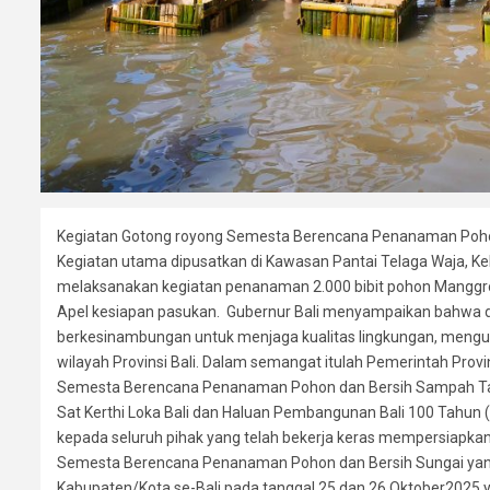
Kegiatan Gotong royong Semesta Berencana Penanaman Pohon 
Kegiatan utama dipusatkan di Kawasan Pantai Telaga Waja, K
melaksanakan kegiatan penanaman 2.000 bibit pohon Manggr
Apel kesiapan pasukan. Gubernur Bali menyampaikan bahwa dal
berkesinambungan untuk menjaga kualitas lingkungan, mengu
wilayah Provinsi Bali. Dalam semangat itulah Pemerintah Prov
Semesta Berencana Penanaman Pohon dan Bersih Sampah Taha
Sat Kerthi Loka Bali dan Haluan Pembangunan Bali 100 Tahun 
kepada seluruh pihak yang telah bekerja keras mempersiapkan 
Semesta Berencana Penanaman Pohon dan Bersih Sungai yang 
Kabupaten/Kota se-Bali pada tanggal 25 dan 26 Oktober2025 