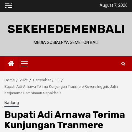
Skip
August 7, 2026
to
content
SEKEHEDEMENBALI
MEDIA SOSIALNYA SEMETON BALI
Primary
Menu
Home
2025
December
11
Bupati Adi Arnawa Terima Kunjungan Tranmere Rovers Inggris Jalin
Kerjasama Pembinaan Sepakbola
Badung
Bupati Adi Arnawa Terima
Kunjungan Tranmere