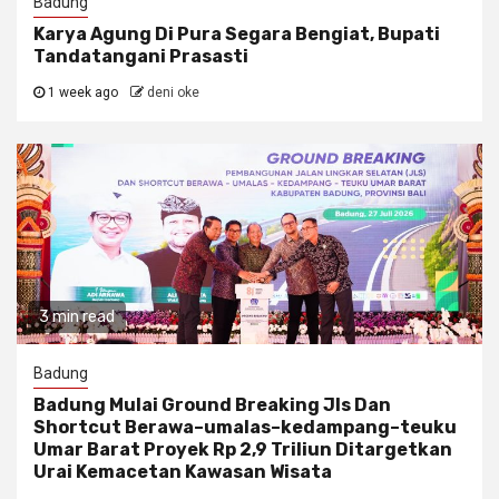
Badung
Karya Agung Di Pura Segara Bengiat, Bupati
Tandatangani Prasasti
1 week ago
deni oke
3 min read
Badung
Badung Mulai Ground Breaking Jls Dan
Shortcut Berawa–umalas–kedampang–teuku
Umar Barat Proyek Rp 2,9 Triliun Ditargetkan
Urai Kemacetan Kawasan Wisata