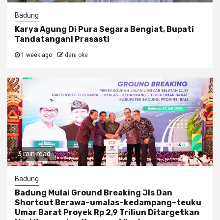
Badung
Karya Agung Di Pura Segara Bengiat, Bupati
Tandatangani Prasasti
1 week ago
deni oke
3 min read
Badung
Badung Mulai Ground Breaking Jls Dan
Shortcut Berawa–umalas–kedampang–teuku
Umar Barat Proyek Rp 2,9 Triliun Ditargetkan