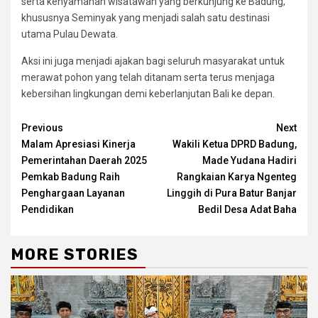
serta kenyamanan wisatawan yang berkunjung ke Badung,
khususnya Seminyak yang menjadi salah satu destinasi
utama Pulau Dewata.
Aksi ini juga menjadi ajakan bagi seluruh masyarakat untuk
merawat pohon yang telah ditanam serta terus menjaga
kebersihan lingkungan demi keberlanjutan Bali ke depan.
Continue
Previous
Next
Malam Apresiasi Kinerja
Wakili Ketua DPRD Badung,
Reading
Pemerintahan Daerah 2025
Made Yudana Hadiri
Pemkab Badung Raih
Rangkaian Karya Ngenteg
Penghargaan Layanan
Linggih di Pura Batur Banjar
Pendidikan
Bedil Desa Adat Baha
MORE STORIES