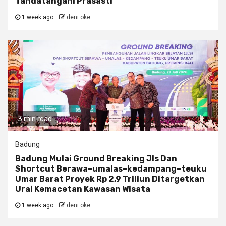
Tandatangani Prasasti
1 week ago
deni oke
3 min read
Badung
Badung Mulai Ground Breaking Jls Dan
Shortcut Berawa–umalas–kedampang–teuku
Umar Barat Proyek Rp 2,9 Triliun Ditargetkan
Urai Kemacetan Kawasan Wisata
1 week ago
deni oke