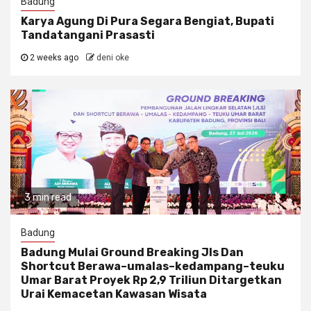
Badung
Karya Agung Di Pura Segara Bengiat, Bupati
Tandatangani Prasasti
2 weeks ago
deni oke
3 min read
Badung
Badung Mulai Ground Breaking Jls Dan
Shortcut Berawa–umalas–kedampang–teuku
Umar Barat Proyek Rp 2,9 Triliun Ditargetkan
Urai Kemacetan Kawasan Wisata