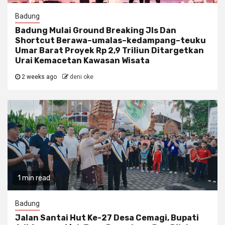
Badung
Badung Mulai Ground Breaking Jls Dan
Shortcut Berawa–umalas–kedampang–teuku
Umar Barat Proyek Rp 2,9 Triliun Ditargetkan
Urai Kemacetan Kawasan Wisata
2 weeks ago
deni oke
1 min read
Badung
Jalan Santai Hut Ke-27 Desa Cemagi, Bupati