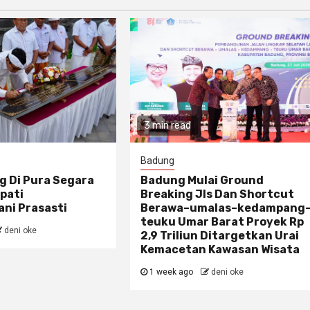
3 min read
Badung
g Di Pura Segara
Badung Mulai Ground
pati
Breaking Jls Dan Shortcut
ni Prasasti
Berawa–umalas–kedampang
teuku Umar Barat Proyek Rp
deni oke
2,9 Triliun Ditargetkan Urai
Kemacetan Kawasan Wisata
1 week ago
deni oke