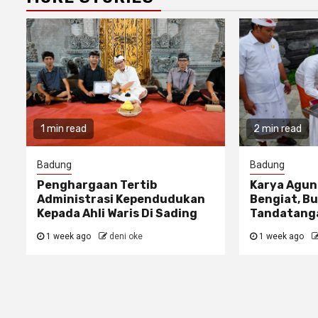
1 min read
2 min read
Badung
Badung
Penghargaan Tertib
Karya Agun
Administrasi Kependudukan
Bengiat, Bu
Kepada Ahli Waris Di Sading
Tandatanga
1 week ago
deni oke
1 week ago