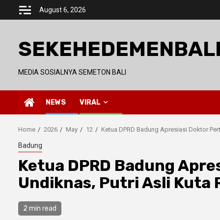
Skip
August 6, 2026
to
content
SEKEHEDEMENBAL
MEDIA SOSIALNYA SEMETON BALI
NEWS
VIRAL
Home
2026
May
12
Ketua DPRD Badung Apresiasi Doktor Pert
Badung
Ketua DPRD Badung Apres
Undiknas, Putri Asli Kuta
2 min read