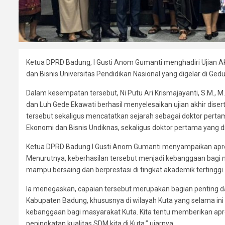
Ketua DPRD Badung, I Gusti Anom Gumanti menghadiri Ujian Ak
dan Bisnis Universitas Pendidikan Nasional yang digelar di Ge
Dalam kesempatan tersebut, Ni Putu Ari Krismajayanti, S.M., 
dan Luh Gede Ekawati berhasil menyelesaikan ujian akhir diser
tersebut sekaligus mencatatkan sejarah sebagai doktor perta
Ekonomi dan Bisnis Undiknas, sekaligus doktor pertama yang dil
Ketua DPRD Badung I Gusti Anom Gumanti menyampaikan apresia
Menurutnya, keberhasilan tersebut menjadi kebanggaan bagi 
mampu bersaing dan berprestasi di tingkat akademik tertinggi.
Ia menegaskan, capaian tersebut merupakan bagian penting 
Kabupaten Badung, khususnya di wilayah Kuta yang selama ini d
kebanggaan bagi masyarakat Kuta. Kita tentu memberikan apres
peningkatan kualitas SDM kita di Kuta,” ujarnya.