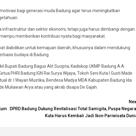
motivasi bagi generasi muda Badung agar terus meningkatkan
getahuan.
nfrastruktur dan sektor ekonomi, tetapi juga harus diimbangi dengan
n mampu memberikan kontribusi nyata bagi masyarakat.
apat diabdikan untuk kemajuan daerah, khususnya dalam mendukung
rbasis budaya di Badung.
Wakil Bupati Badung Bagus Alit Sucipta, Kadiskop UKMP Badung A.A.
etua PHRI Badung IGN Rai Surya Wijaya, Tokoh Seni Kuta I Gusti Made
iritual dr. I Wayan Mustika, Bendesa Madya MDA Kabupaten Badung Ida
e Muliawan Arya atau yang akrab disapa De Gajah.
Nex
ukum
DPRD Badung Dukung Revitalisasi Total Samigita, Puspa Negara
Kuta Harus Kembali Jadi Ikon Pariwisata Duni