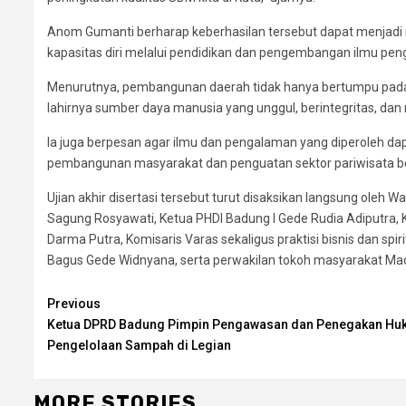
Anom Gumanti berharap keberhasilan tersebut dapat menjadi 
kapasitas diri melalui pendidikan dan pengembangan ilmu pen
Menurutnya, pembangunan daerah tidak hanya bertumpu pada i
lahirnya sumber daya manusia yang unggul, berintegritas, da
Ia juga berpesan agar ilmu dan pengalaman yang diperoleh d
pembangunan masyarakat dan penguatan sektor pariwisata be
Ujian akhir disertasi tersebut turut disaksikan langsung oleh 
Sagung Rosyawati, Ketua PHDI Badung I Gede Rudia Adiputra, K
Darma Putra, Komisaris Varas sekaligus praktisi bisnis dan sp
Bagus Gede Widnyana, serta perwakilan tokoh masyarakat Mad
Continue
Previous
Ketua DPRD Badung Pimpin Pengawasan dan Penegakan H
Reading
Pengelolaan Sampah di Legian
MORE STORIES