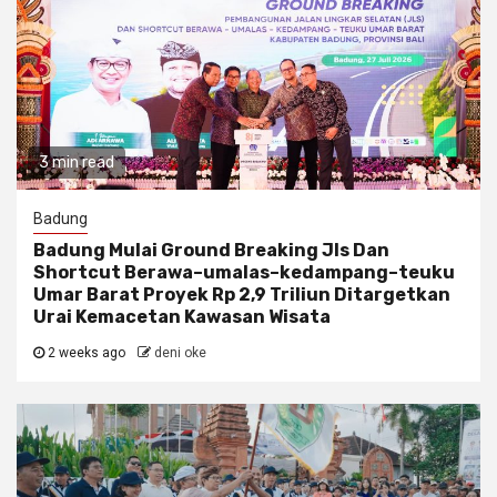
3 min read
Badung
Badung Mulai Ground Breaking Jls Dan
Shortcut Berawa–umalas–kedampang–teuku
Umar Barat Proyek Rp 2,9 Triliun Ditargetkan
Urai Kemacetan Kawasan Wisata
2 weeks ago
deni oke