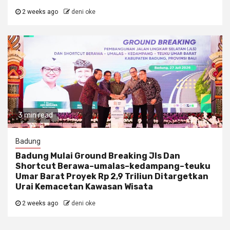
2 weeks ago
deni oke
3 min read
Badung
Badung Mulai Ground Breaking Jls Dan
Shortcut Berawa–umalas–kedampang–teuku
Umar Barat Proyek Rp 2,9 Triliun Ditargetkan
Urai Kemacetan Kawasan Wisata
2 weeks ago
deni oke