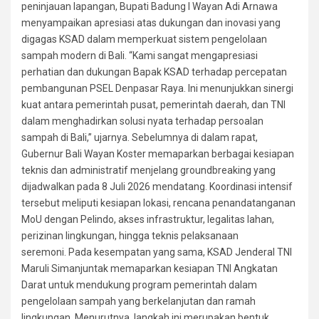
peninjauan lapangan, Bupati Badung I Wayan Adi Arnawa
menyampaikan apresiasi atas dukungan dan inovasi yang
digagas KSAD dalam memperkuat sistem pengelolaan
sampah modern di Bali. “Kami sangat mengapresiasi
perhatian dan dukungan Bapak KSAD terhadap percepatan
pembangunan PSEL Denpasar Raya. Ini menunjukkan sinergi
kuat antara pemerintah pusat, pemerintah daerah, dan TNI
dalam menghadirkan solusi nyata terhadap persoalan
sampah di Bali,” ujarnya. Sebelumnya di dalam rapat,
Gubernur Bali Wayan Koster memaparkan berbagai kesiapan
teknis dan administratif menjelang groundbreaking yang
dijadwalkan pada 8 Juli 2026 mendatang. Koordinasi intensif
tersebut meliputi kesiapan lokasi, rencana penandatanganan
MoU dengan Pelindo, akses infrastruktur, legalitas lahan,
perizinan lingkungan, hingga teknis pelaksanaan
seremoni. Pada kesempatan yang sama, KSAD Jenderal TNI
Maruli Simanjuntak memaparkan kesiapan TNI Angkatan
Darat untuk mendukung program pemerintah dalam
pengelolaan sampah yang berkelanjutan dan ramah
lingkungan. Menurutnya, langkah ini merupakan bentuk