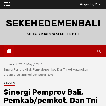
Skip
August 7, 2026
to
content
SEKEHEDEMENBALI
MEDIA SOSIALNYA SEMETON BALI
Primary
Menu
Home
2026
May
22
Sinergi Pemprov Bali, Pemkab/pemkot, Dan Tni Ad Matangkan
Groundbreaking Psel Denpasar Raya
Badung
Sinergi Pemprov Bali,
Pemkab/pemkot, Dan Tni