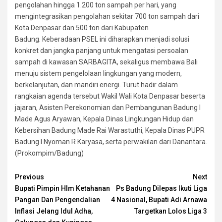
pengolahan hingga 1.200 ton sampah per hari, yang
mengintegrasikan pengolahan sekitar 700 ton sampah dari
Kota Denpasar dan 500 ton dari Kabupaten
Badung. Keberadaan PSEL ini diharapkan menjadi solusi
konkret dan jangka panjang untuk mengatasi persoalan
sampah di kawasan SARBAGITA, sekaligus membawa Bali
menuju sistem pengelolaan lingkungan yang modern,
berkelanjutan, dan mandiri energi. Turut hadir dalam
rangkaian agenda tersebut Wakil Wali Kota Denpasar beserta
jajaran, Asisten Perekonomian dan Pembangunan Badung I
Made Agus Aryawan, Kepala Dinas Lingkungan Hidup dan
Kebersihan Badung Made Rai Warastuthi, Kepala Dinas PUPR
Badung I Nyoman R Karyasa, serta perwakilan dari Danantara.
(Prokompim/Badung)
Continue
Previous
Next
Bupati Pimpin Hlm Ketahanan
Ps Badung Dilepas Ikuti Liga
Reading
Pangan Dan Pengendalian
4 Nasional, Bupati Adi Arnawa
Inflasi Jelang Idul Adha,
Targetkan Lolos Liga 3