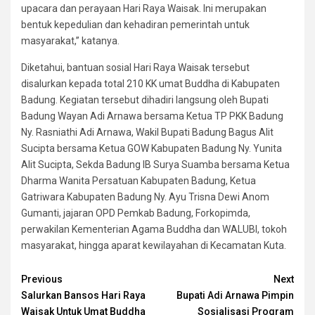
upacara dan perayaan Hari Raya Waisak. Ini merupakan
bentuk kepedulian dan kehadiran pemerintah untuk
masyarakat,” katanya.
Diketahui, bantuan sosial Hari Raya Waisak tersebut
disalurkan kepada total 210 KK umat Buddha di Kabupaten
Badung. Kegiatan tersebut dihadiri langsung oleh Bupati
Badung Wayan Adi Arnawa bersama Ketua TP PKK Badung
Ny. Rasniathi Adi Arnawa, Wakil Bupati Badung Bagus Alit
Sucipta bersama Ketua GOW Kabupaten Badung Ny. Yunita
Alit Sucipta, Sekda Badung IB Surya Suamba bersama Ketua
Dharma Wanita Persatuan Kabupaten Badung, Ketua
Gatriwara Kabupaten Badung Ny. Ayu Trisna Dewi Anom
Gumanti, jajaran OPD Pemkab Badung, Forkopimda,
perwakilan Kementerian Agama Buddha dan WALUBI, tokoh
masyarakat, hingga aparat kewilayahan di Kecamatan Kuta.
Continue
Previous
Next
Salurkan Bansos Hari Raya
Bupati Adi Arnawa Pimpin
Reading
Waisak Untuk Umat Buddha
Sosialisasi Program