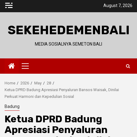
Skip
August 7, 2026
to
content
SEKEHEDEMENBALI
MEDIA SOSIALNYA SEMETON BALI
Primary
Menu
Home
2026
May
28
Ketua DPRD Badung Apresiasi Penyaluran Bansos Waisak, Dinilai
Perkuat Harmoni dan Kepedulian Sosial
Badung
Ketua DPRD Badung
Apresiasi Penyaluran