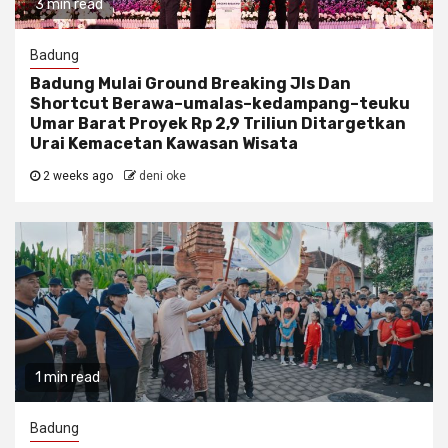
3 min read
Badung
Badung Mulai Ground Breaking Jls Dan
Shortcut Berawa–umalas–kedampang–teuku
Umar Barat Proyek Rp 2,9 Triliun Ditargetkan
Urai Kemacetan Kawasan Wisata
2 weeks ago
deni oke
1 min read
Badung